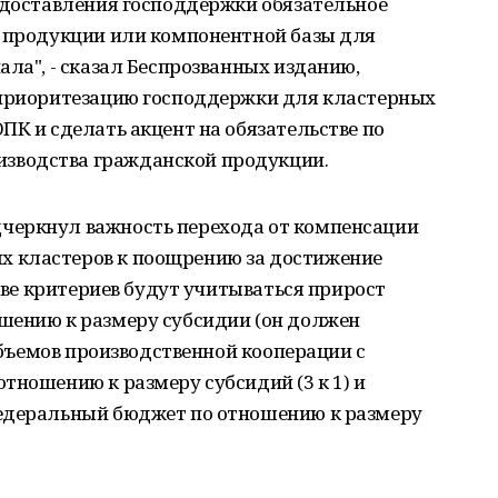
едоставления господдержки обязательное
о продукции или компонентной базы для
ала", - сказал Беспрозванных изданию,
 приоритезацию господдержки для кластерных
ПК и сделать акцент на обязательстве по
зводства гражданской продукции.
черкнул важность перехода от компенсации
 кластеров к поощрению за достижение
стве критериев будут учитываться прирост
шению к размеру субсидии (он должен
 объемов производственной кооперации с
тношению к размеру субсидий (3 к 1) и
федеральный бюджет по отношению к размеру