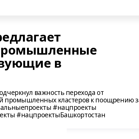
едлагает
промышленные
твующие в
одчеркнул важность перехода от
й промышленных кластеров к поощрению з
нальныепроекты #нацпроекты
екты #нацпроектыБашкортостан