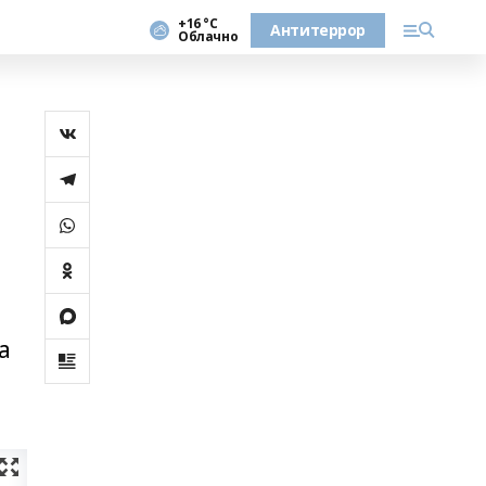
+16 °С
Антитеррор
Облачно
а