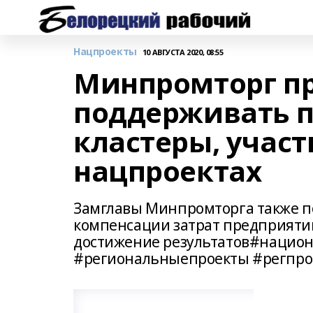
Нацпроекты
10 АВГУСТА 2020, 08:55
Минпромторг пр
поддерживать 
кластеры, учас
нацпроектах
Замглавы Минпромторга также п
компенсации затрат предприяти
достижение результатов#нацио
#региональныепроекты #регпро