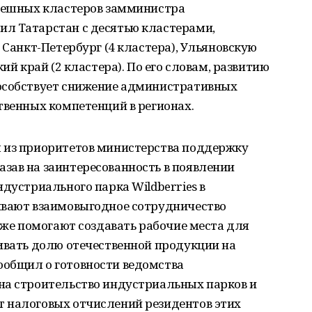
спешных кластеров замминистра
л Татарстан с десятью кластерами,
 Санкт-Петербург (4 кластера), Ульяновскую
ий край (2 кластера). По его словам, развитию
особствует снижение административных
твенных компетенций в регионах.
 из приоритетов министерства поддержку
зав на заинтересованность в появлении
ндустриального парка Wildberries в
ивают взаимовыгодное сотрудничество
акже помогают создавать рабочие места для
ивать долю отечественной продукции на
общил о готовности ведомства
на строительство индустриальных парков и
 налоговых отчислений резидентов этих