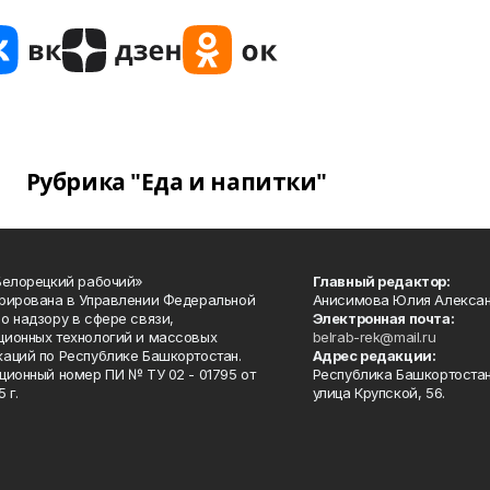
Рубрика "Еда и напитки"
Белорецкий рабочий»
Главный редактор:
рирована в Управлении Федеральной
Анисимова Юлия Алекса
о надзору в сфере связи,
Электронная почта:
ионных технологий и массовых
belrab-rek@mail.ru
аций по Республике Башкортостан.
Адрес редакции:
ционный номер ПИ № ТУ 02 - 01795 от
Республика Башкортостан
 г.
улица Крупской, 56.