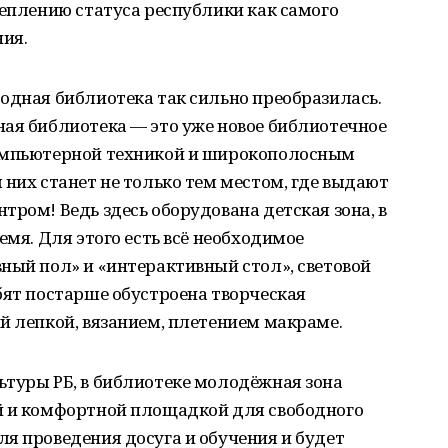
реплению статуса республики как самого
ия.
одная библиотека так сильно преобразилась.
ная библиотека — это уже новое библиотечное
компьютерной техникой и широкополосным
 них станет не только тем местом, где выдают
тром! Ведь здесь оборудована детская зона, в
емя. Для этого есть всё необходимое
ный пол» и «интерактивный стол», световой
бят постарше обустроена творческая
й лепкой, вязанием, плетением макраме.
ьтуры РБ, в библиотеке молодёжная зона
й и комфортной площадкой для свободного
я проведения досуга и обучения и будет