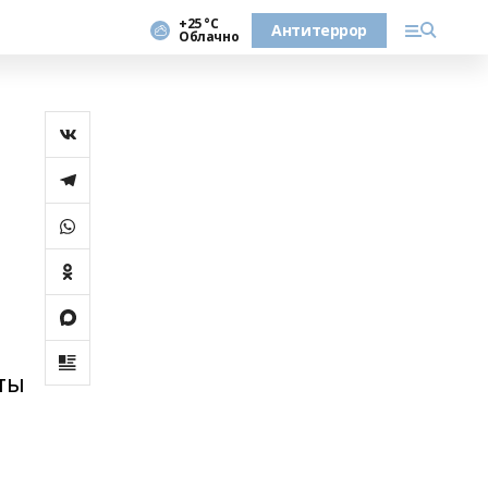
+25 °С
Антитеррор
Облачно
ты