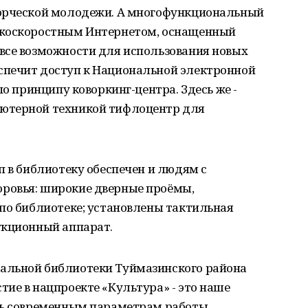
ворческой молодежи. А многофункциональный
окоскоростным Интернетом, оснащенный
все возможности для использования новых
спечит доступ к Национальной электронной
по принципу коворкинг-центра. Здесь же -
ютерной техникой тифлоцентр для
п в библиотеку обеспечен и людям с
ровья: широкие дверные проёмы,
по библиотеке; установлены тактильная
укционный аппарат.
альной библиотеки Туймазинского района
ие в нацпроекте «Культура» - это наше
ть современным параметрам работы