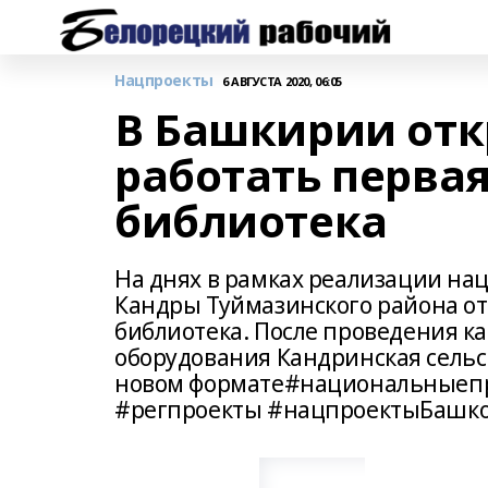
Нацпроекты
6 АВГУСТА 2020, 06:05
В Башкирии отк
работать перва
библиотека
На днях в рамках реализации нац
Кандры Туймазинского района от
библиотека. После проведения к
оборудования Кандринская сельск
новом формате#национальныеп
#регпроекты #нацпроектыБашко