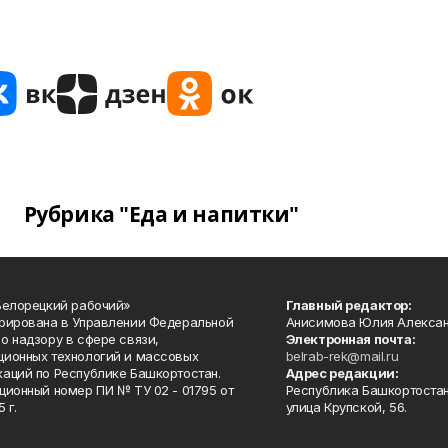
Рубрика "Еда и напитки"
Белорецкий рабочий»
Главный редактор:
рирована в Управлении Федеральной
Анисимова Юлия Алекса
о надзору в сфере связи,
Электронная почта:
ионных технологий и массовых
belrab-rek@mail.ru
аций по Республике Башкортостан.
Адрес редакции:
ционный номер ПИ № ТУ 02 - 01795 от
Республика Башкортостан
 г.
улица Крупской, 56.