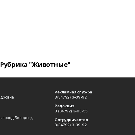
Рубрика "Животные"
Рекламная служба
ндровна
8(34792) 3-39-92
Редакция
8 (34792) 3-03-55
, город Белорецк,
Сотрудничество
8(34792) 3-39-92