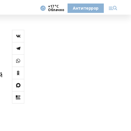
+17 °С
Антитеррор
Облачно
й