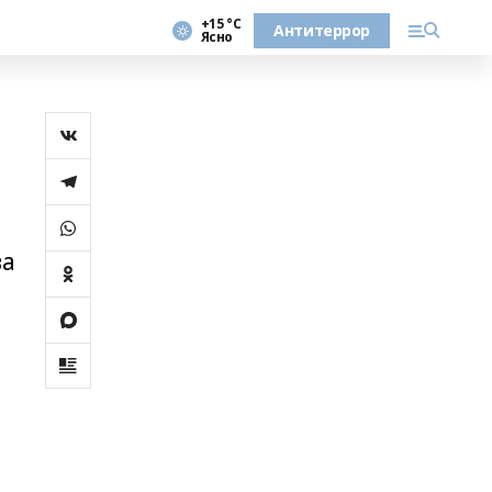
+15 °С
Антитеррор
Ясно
ва