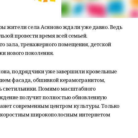
ры жители села Асяново ждали уже давно. Ведь
льзой провести время всей семьей.
го зала, тренажерного помещения, детской
ки нового поколения.
йона, подрядчики уже завершили кровельные
нием фасада, обшивкой керамогранитом,
ть светильники. Помимо масштабного
еждение получит полностью обновленную
танет современным центром культуры. Только
оскоростным широкополосным интернетом