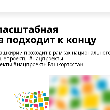
 масштабная
а подходит к концу
 Башкирии проходит в рамках национальног
ныепроекты #нацпроекты
екты #нацпроектыБашкортостан