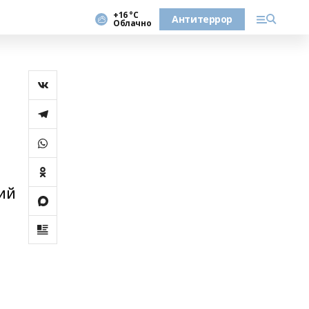
+16 °С
Антитеррор
Облачно
ий