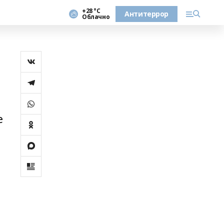
+28 °С
Антитеррор
Облачно
е