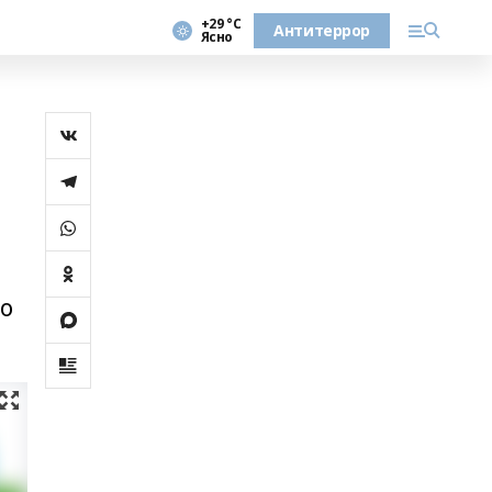
+29 °С
Антитеррор
Ясно
го