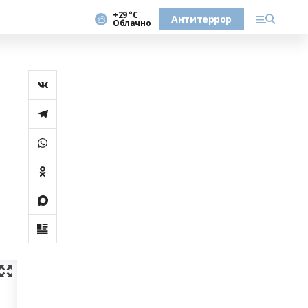
+29 °С
Антитеррор
Облачно