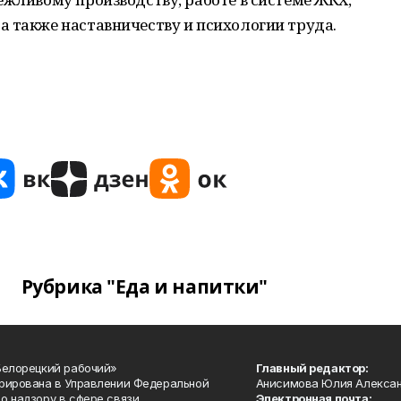
 также наставничеству и психологии труда.
Рубрика "Еда и напитки"
Белорецкий рабочий»
Главный редактор:
рирована в Управлении Федеральной
Анисимова Юлия Алекса
о надзору в сфере связи,
Электронная почта: