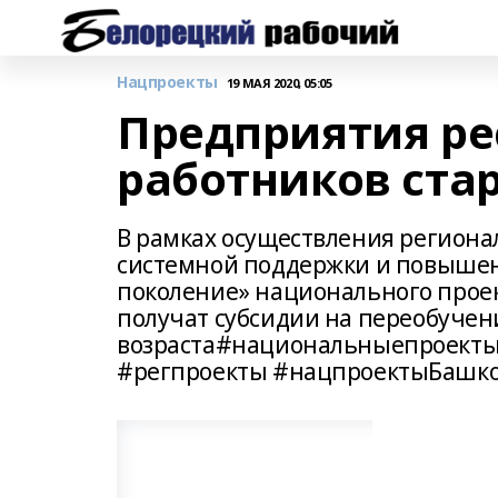
Нацпроекты
19 МАЯ 2020, 05:05
Предприятия ре
работников стар
В рамках осуществления регион
системной поддержки и повышен
поколение» национального прое
получат субсидии на переобучен
возраста#национальныепроекты
#регпроекты #нацпроектыБашко