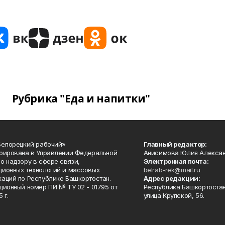
Рубрика "Еда и напитки"
Белорецкий рабочий»
Главный редактор:
рирована в Управлении Федеральной
Анисимова Юлия Алекса
о надзору в сфере связи,
Электронная почта:
ионных технологий и массовых
belrab-rek@mail.ru
аций по Республике Башкортостан.
Адрес редакции:
ционный номер ПИ № ТУ 02 - 01795 от
Республика Башкортостан
 г.
улица Крупской, 56.