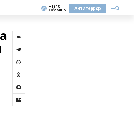
+18 °С
Антитеррор
Облачно
а
я