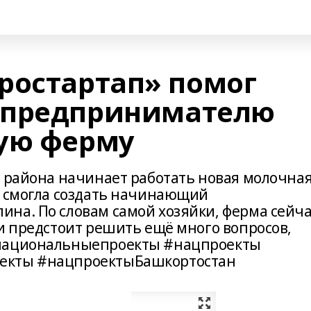
ростартап» помог
 предпринимателю
ую ферму
о района начинает работать новая молочна
у смогла создать начинающий
на. По словам самой хозяйки, ферма сейча
и предстоит решить ещё много вопросов,
#национальныепроекты #нацпроекты
екты #нацпроектыБашкортостан