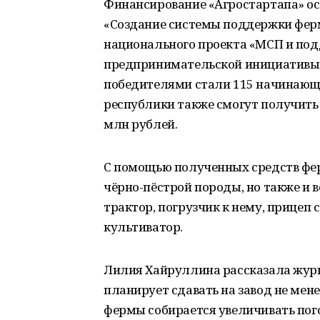
Финансирование «Агростартапа» ос
«Создание системы поддержки ферм
национального проекта «МСП и по
предпринимательской инициативы»
победителями стали 115 начинающи
республики также смогут получить
млн рублей.
С помощью полученных средств фер
чёрно-пёстрой породы, но также и 
трактор, погрузчик к нему, прицеп
культиватор.
Лилия Хайруллина рассказала журн
планирует сдавать на завод не мене
фермы собирается увеличивать пого