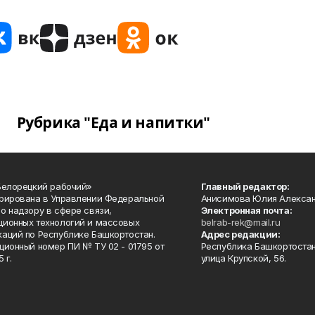
Рубрика "Еда и напитки"
Белорецкий рабочий»
Главный редактор:
рирована в Управлении Федеральной
Анисимова Юлия Алекса
о надзору в сфере связи,
Электронная почта:
ионных технологий и массовых
belrab-rek@mail.ru
аций по Республике Башкортостан.
Адрес редакции:
ционный номер ПИ № ТУ 02 - 01795 от
Республика Башкортостан
 г.
улица Крупской, 56.