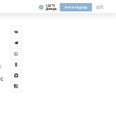
+22 °С
Антитеррор
Дождь
я
с