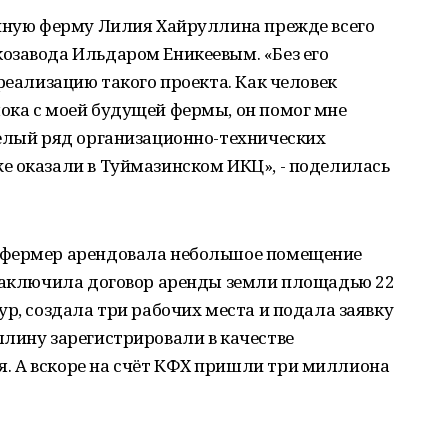
очную ферму Лилия Хайруллина прежде всего
озавода Ильдаром Еникеевым. «Без его
реализацию такого проекта. Как человек
ока с моей будущей фермы, он помог мне
целый ряд организационно-технических
е оказали в Туймазинском ИКЦ», - поделилась
 фермер арендовала небольшое помещение
 заключила договор аренды земли площадью 22
ур, создала три рабочих места и подала заявку
лину зарегистрировали в качестве
. А вскоре на счёт КФХ пришли три миллиона