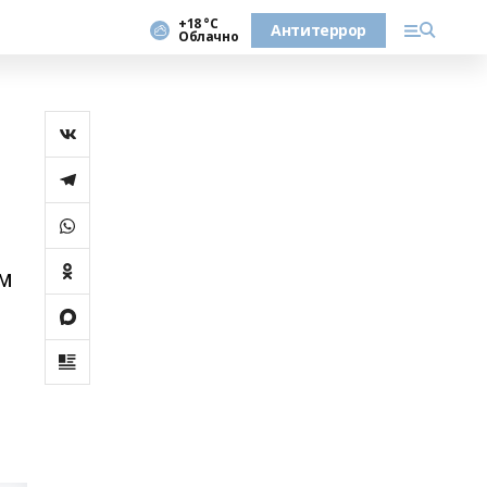
+18 °С
Антитеррор
Облачно
ом