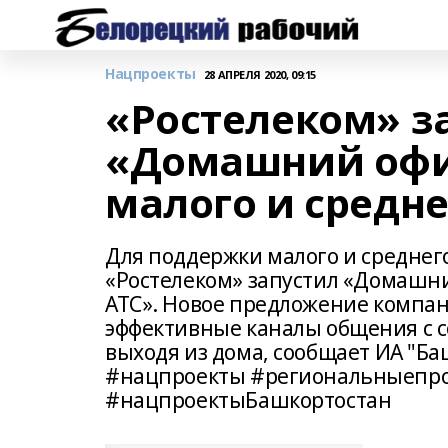
Нацпроекты
28 АПРЕЛЯ 2020, 09:15
«Ростелеком» з
«Домашний офи
малого и средне
Для поддержки малого и среднего
«Ростелеком» запустил «Домашни
АТС». Новое предложение компа
эффективные каналы общения с с
выходя из дома, сообщает ИА 
#нацпроекты #региональныепро
#нацпроектыБашкортостан