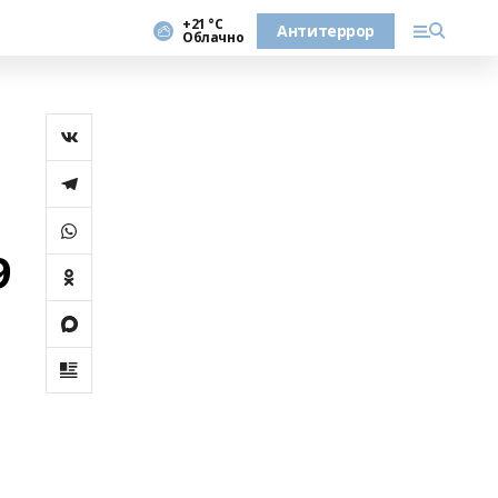
+21 °С
Антитеррор
Облачно
9