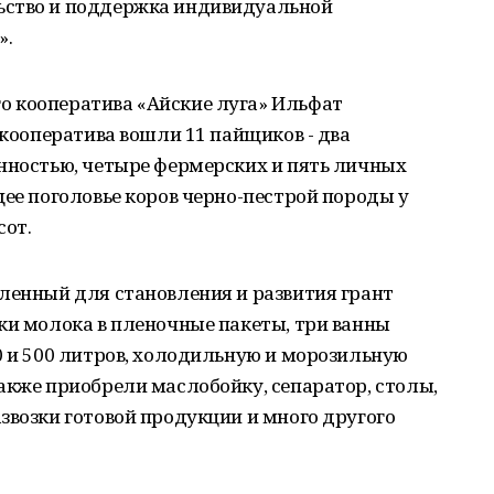
ьство и поддержка индивидуальной
».
 кооператива «Айские луга» Ильфат
 кооператива вошли 11 пайщиков - два
енностью, четыре фермерских и пять личных
щее поголовье коров черно-пестрой породы у
сот.
ленный для становления и развития грант
ки молока в пленочные пакеты, три ванны
0 и 500 литров, холодильную и морозильную
акже приобрели маслобойку, сепаратор, столы,
звозки готовой продукции и много другого