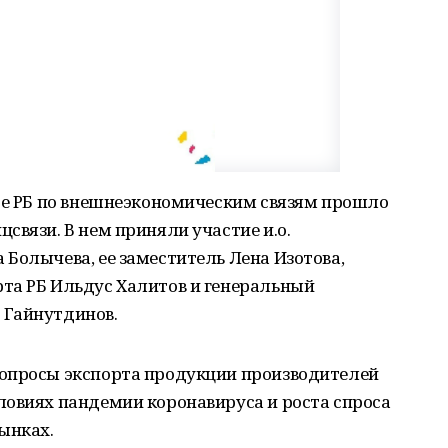
ете РБ по внешнеэкономическим связям прошло
связи. В нем приняли участие и.о.
Болычева, ее заместитель Лена Изотова,
та РБ Ильдус Халитов и генеральный
 Гайнутдинов.
вопросы экспорта продукции производителей
ловиях пандемии коронавируса и роста спроса
ынках.