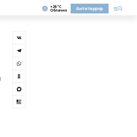
+26 °С
Антитеррор
Облачно
и