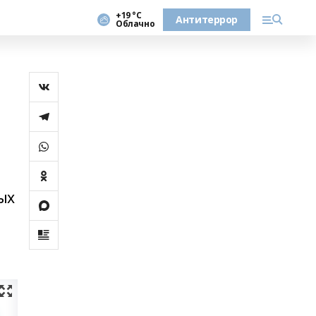
+19 °С
Антитеррор
Облачно
ых