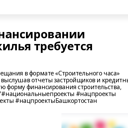
инансировании
жилья требуется
вещания в формате «Строительного часа»
, выслушав отчеты застройщиков и кредитн
ую форму финансирования строительства,
м"#национальныепроекты #нацпроекты
екты #нацпроектыБашкортостан