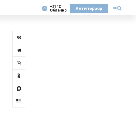
+21 °С
Антитеррор
Облачно