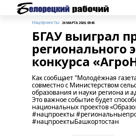
Нацпроекты
24 МАРТА 2020, 09:45
БГАУ выиграл п
регионального 
конкурса «АгроН
Как сообщает "Молодёжная газета"
совместно с Министерством сель
образования и науки региона и
Это важное событие будет спосо
национальных проектов «Образо
#нацпроекты #региональныепро
#нацпроектыБашкортостан