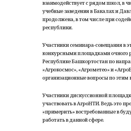
взаимодействует с рядом школ, в ч
учебные заведения в Бакалах и Дав
продолжена, в том числе при содей
республики.
Участники семинара-совещания в эт
конкурсными площадками очного ре
Республике Башкортостан по напра
«Агрокосмос», «Агрометео» и «АгроБ
организационные вопросы по этим
Участники дискуссионной площадк
участвовать в АгроНТИ. Ведь это п
«примерить» востребованные в буду
работать в данной сфере.