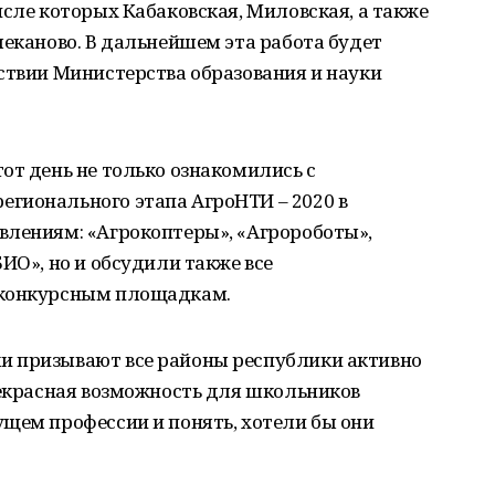
исле которых Кабаковская, Миловская, а также
леканово. В дальнейшем эта работа будет
ствии Министерства образования и науки
от день не только ознакомились с
гионального этапа АгроНТИ – 2020 в
влениям: «Агрокоптеры», «Агророботы»,
ИО», но и обсудили также все
 конкурсным площадкам.
и призывают все районы республики активно
рекрасная возможность для школьников
щем профессии и понять, хотели бы они