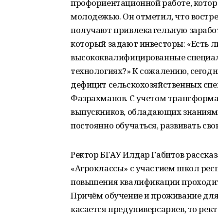
профориентационной работе, котора
молодежью. Он отметил, что востр
получают привлекательную заработн
который задают инвесторы: «Есть 
высококвалифицированные специал
технологиях?» К сожалению, сегодн
дефицит сельскохозяйственных спец
Фазрахманов. С учетом трансформ
выпускников, обладающих знаниями
постоянно обучаться, развивать св
Ректор БГАУ Илдар Габитов рассказ
«Агроклассы» с участием школ респу
повышения квалификации проходит 
Причём обучение и проживание для 
касается предуниверсариев, то рект