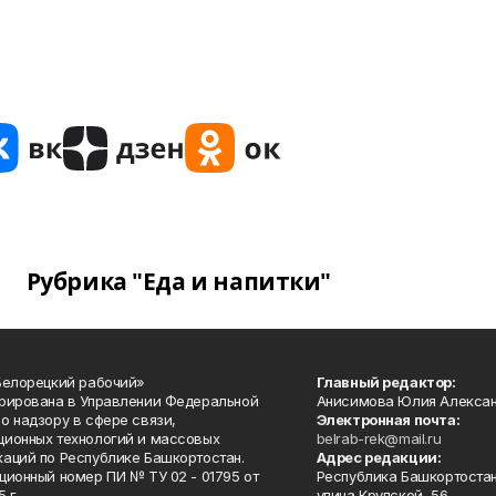
Рубрика "Еда и напитки"
Белорецкий рабочий»
Главный редактор:
рирована в Управлении Федеральной
Анисимова Юлия Алекса
о надзору в сфере связи,
Электронная почта:
ионных технологий и массовых
belrab-rek@mail.ru
аций по Республике Башкортостан.
Адрес редакции:
ционный номер ПИ № ТУ 02 - 01795 от
Республика Башкортостан
 г.
улица Крупской, 56.