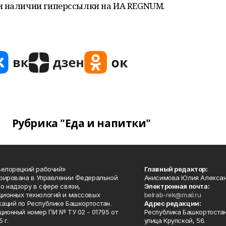
и наличии гиперссылки на ИА REGNUM.
Рубрика "Еда и напитки"
Белорецкий рабочий»
Главный редактор:
рирована в Управлении Федеральной
Анисимова Юлия Алекса
о надзору в сфере связи,
Электронная почта:
ионных технологий и массовых
belrab-rek@mail.ru
аций по Республике Башкортостан.
Адрес редакции:
ционный номер ПИ № ТУ 02 - 01795 от
Республика Башкортостан
 г.
улица Крупской, 56.