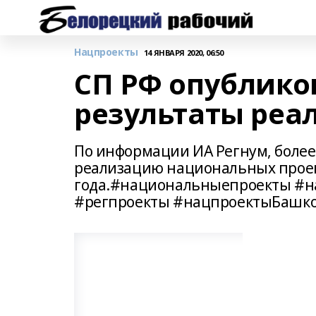
Нацпроекты
14 ЯНВАРЯ 2020, 06:50
СП РФ опублико
результаты реа
По информации ИА Регнум, более
реализацию национальных проект
года.#национальныепроекты #н
#регпроекты #нацпроектыБашко