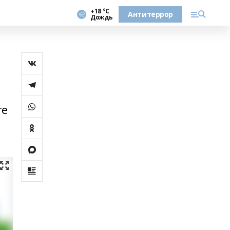
+18 °С
Антитеррор
Дождь
те