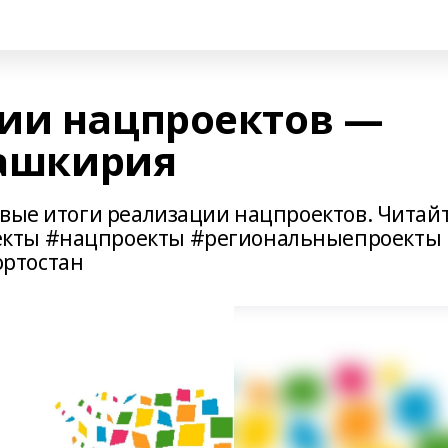
ии нацпроектов —
Башкирия
рвые итоги реализации нацпроектов. Читай
екты #нацпроекты #региональныепроекты
ртостан