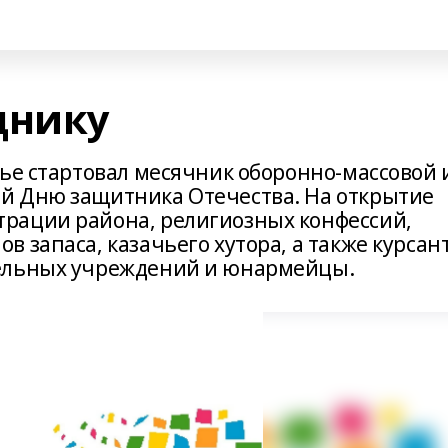
днику
чье стартовал месячник оборонно-массовой 
й Дню защитника Отечества. На открытие
рации района, религиозных конфессий,
 запаса, казачьего хутора, а также курсан
ельных учреждений и юнармейцы.