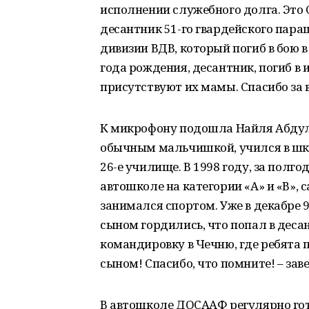
исполнении служебного долга. Это 
десантник 51-го гвардейского пара
дивизии ВДВ, который погиб в бою в
года рождения, десантник, погиб в и
присутствуют их мамы. Спасибо за 
К микрофону подошла Найля Абдулх
обычным мальчишкой, учился в шк
26-е училище. В 1998 году, за полго
автошколе на категории «А» и «В», 
занимался спортом. Уже в декабре 9
сыном гордились, что попал в десан
командировку в Чечню, где ребята п
сыном! Спасибо, что помните! – за
В автошколе ДОСААФ регулярно гот