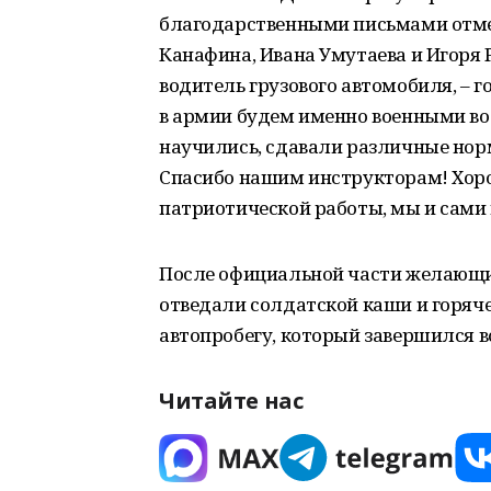
благодарственными письмами отмет
Канафина, Ивана Умутаева и Игоря Р
водитель грузового автомобиля, – г
в армии будем именно военными во
научились, сдавали различные нор
Спасибо нашим инструкторам! Хоро
патриотической работы, мы и сами 
После официальной части желающи
отведали солдатской каши и горяче
автопробегу, который завершился в
Читайте нас