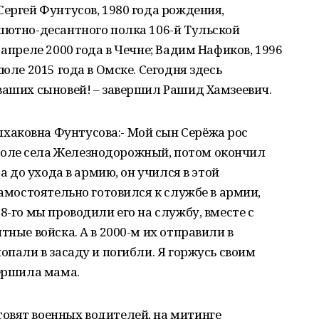
Сергей Фунтусов, 1980 года рождения,
шютно-десантного полка 106-й Тульской
 апреле 2000 года в Чечне; Вадим Нафиков, 1996
юле 2015 года в Омске. Сегодня здесь
ваших сыновей! – завершил Рашид Хамзеевич.
аковна Фунтусова:- Мой сын Серёжа рос
оле села Железнодорожный, потом окончил
да до ухода в армию, он учился в этой
самостоятельно готовился к службе в армии,
8-го мы проводили его на службу, вместе с
тные войска. А в 2000-м их отправили в
опали в засаду и погибли. Я горжусь своим
вершила мама.
овят военных водителей, на митинге