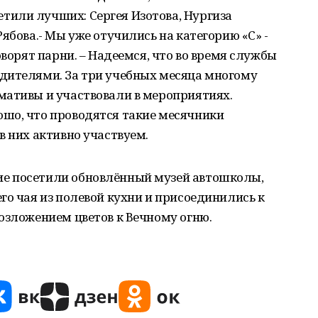
или лучших: Сергея Изотова, Нургиза
ябова.- Мы уже отучились на категорию «С» -
оворят парни. – Надеемся, что во время службы
дителями. За три учебных месяца многому
мативы и участвовали в мероприятиях.
шо, что проводятся такие месячники
в них активно участвуем.
е посетили обновлённый музей автошколы,
го чая из полевой кухни и присоединились к
озложением цветов к Вечному огню.