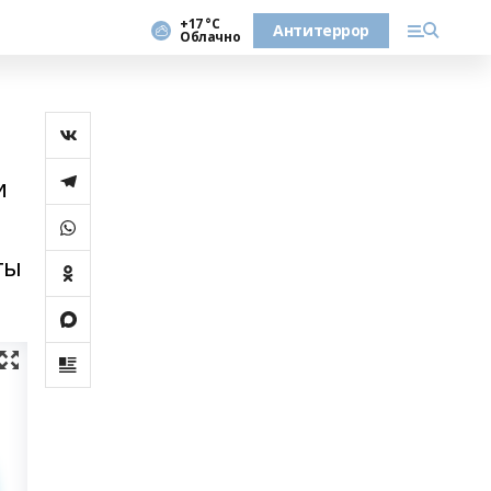
+17 °С
Антитеррор
Облачно
и
ты