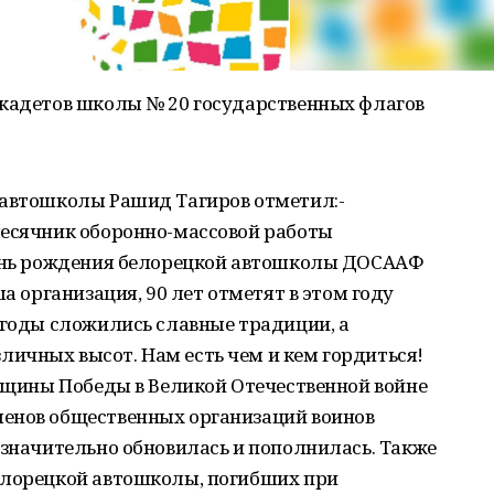
 кадетов школы № 20 государственных флагов
 автошколы Рашид Тагиров отметил:-
месячник оборонно-массовой работы
день рождения белорецкой автошколы ДОСААФ
ша организация, 90 лет отметят в этом году
 годы сложились славные традиции, а
ичных высот. Нам есть чем и кем гордиться!
овщины Победы в Великой Отечественной войне
енов общественных организаций воинов
 значительно обновилась и пополнилась. Также
елорецкой автошколы, погибших при