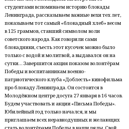
студентами вспоминаем историю блокады
Ленинграда, рассказываем важные вехи тех лет,
показываем тот самый «блокадный хлеб» весом
в 125 граммов, ставший символом воли
советского народа. Как говорили сами
блокадники, съесть этот кусочек можно было
только с водой и молитвой, а выдавался он на
сутки… Завершится акция показом волонтёрам
Победы и воспитанникам военно-
патриотического клуба «Доблесть» кинофильма
про блокаду Ленинграда. Он состоится в
Молодёжном центре досуга 27 января в 16 часов.
Будем участвовать и акции «Письма Победы».
Юбилейный год только начался, и мы
приглашаем всех неравнодушных и желающих
стать волонтёрами Победы в наши ряды. Свой,