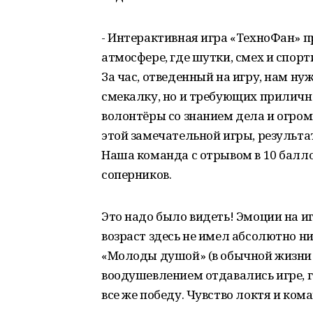
- Интерактивная игра «ТехноФан» 
атмосфере, где шутки, смех и спор
За час, отведенный на игру, нам н
смекалку, но и требующих приличн
волонтёры со знанием дела и огром
этой замечательной игры, результа
Наша команда с отрывом в 10 балло
соперников.
Это надо было видеть! Эмоции на и
возраст здесь не имел абсолютно н
«Молоды душой» (в обычной жизни 
воодушевлением отдавались игре, г
все же победу. Чувство локтя и к