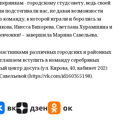
ерникам - городскому студсовету, ведь своей
и подстегивали нас, не давая возможности
 команду, в которой играли и боролись за
лкова, Инесса Вихорева, Светлана Хурамшина и
евчонки! – завершила Марина Савельева.
участниками различных городских и районных
глашаем вступить в команду серебряных
 центр досуга (ул. Кирова, 40, кабинет 202)
ельевой (https://vk.com/id160355198).