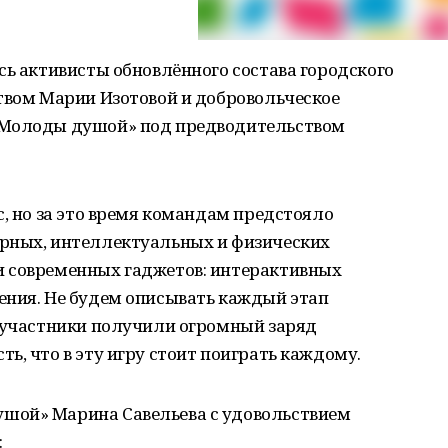
сь активисты обновлённого состава городского
твом Марии Изотовой и добровольческое
«Молоды душой» под предводительством
с, но за это время командам предстояло
рных, интеллектуальных и физических
и современных гаджетов: интерактивных
ения. Не будем описывать каждый этап
е участники получили огромный заряд
ь, что в эту игру стоит поиграть каждому.
шой» Марина Савельева с удовольствием
: