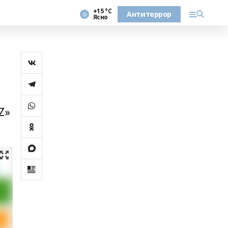
+15 °С
Антитеррор
Ясно
Z»