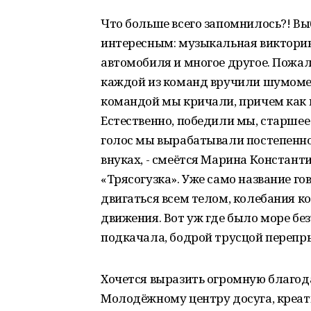
Что больше всего запомнилось?! Вы
интересным: музыкальная викторин
автомобиля и многое другое. Пожа
каждой из команд вручили шумомер,
командой мы кричали, причем как м
Естественно, победили мы, старшее
голос мы вырабатывали постепенно, 
внуках, - смеётся Марина Константи
«Трясогузка». Уже само название го
двигаться всем телом, колебания 
движения. Вот уж где было море бе
подкачала, бодрой трусцой перепр
Хочется выразить огромную благод
Молодёжному центру досуга, креа