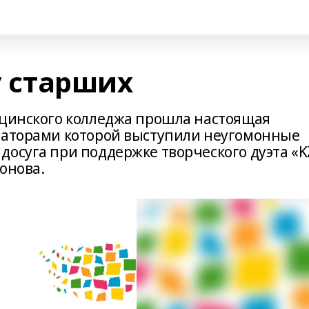
у старших
ицинского колледжа прошла настоящая
заторами которой выступили неугомонные
досуга при поддержке творческого дуэта «K
онова.