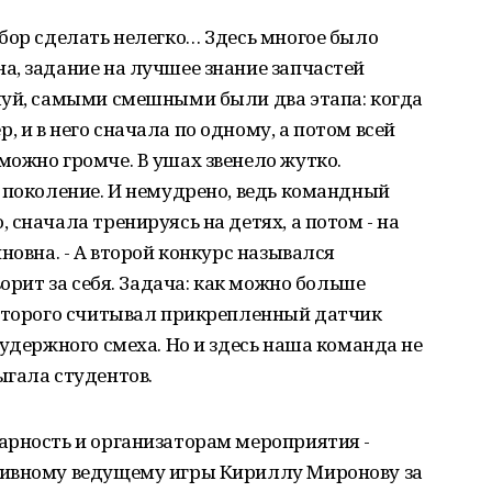
бор сделать нелегко… Здесь многое было
а, задание на лучшее знание запчастей
луй, самыми смешными были два этапа: когда
 и в него сначала по одному, а потом всей
ожно громче. В ушах звенело жутко.
 поколение. И немудрено, ведь командный
сначала тренируясь на детях, а потом - на
новна. - А второй конкурс назывался
ворит за себя. Задача: как можно больше
которого считывал прикрепленный датчик
зудержного смеха. Но и здесь наша команда не
ыгала студентов.
арность и организаторам мероприятия -
тивному ведущему игры Кириллу Миронову за