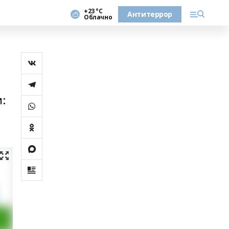
+23 °С
Антитеррор
Облачно
: