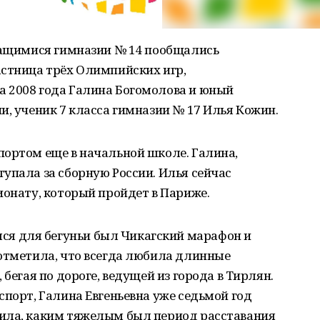
учащимися гимназии № 14 пообщались
астница трёх Олимпийских игр,
 2008 года Галина Богомолова и юный
и, ученик 7 класса гимназии № 17 Илья Кожин.
портом еще в начальной школе. Галина,
упала за сборную России. Илья сейчас
ионату, который пройдет в Париже.
я для бегуньи был Чикагский марафон и
 отметила, что всегда любила длинные
 бегая по дороге, ведущей из города в Тирлян.
спорт, Галина Евгеньевна уже седьмой год
ила, каким тяжелым был период расставания