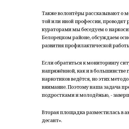
Также волонтёры рассказывают о м
той или иной профессии, проводят 
кураторами мы беседуем о наркоситу
Белорецком районе, обсуждаем ос
развития профилактической работы
Если обратиться к мониторингу сит
напряжённой, как и в большинстве 
наркотиков ведётся, но этих методо
внимание. Поэтому наша задача п
подростками и молодёжью, - заверш
Вторая площадка разместилась в ак
десант».