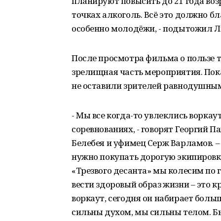
планируют повысить до 21 года воз
точках алкоголь. Всё это должно б
особенно молодёжи, - подытожил Л
После просмотра фильма о пользе т
зрелищная часть мероприятия. Пок
не оставили зрителей равнодушны
- Мы все когда-то увлеклись ворка
соревнованиях, - говорят Георгий П
Белебея и уфимец Серж Варламов. –
нужно покупать дорогую экипировку
«Трезвого десанта» мы колесим по 
вести здоровый образ жизни – это 
воркаут, сегодня он набирает бол
сильны духом, мы сильны телом. Бы