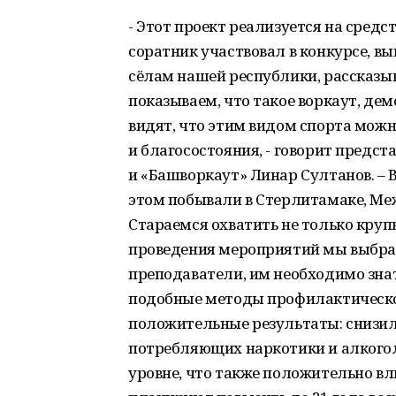
- Этот проект реализуется на средс
соратник участвовал в конкурсе, вы
сёлам нашей республики, рассказыв
показываем, что такое воркаут, д
видят, что этим видом спорта можн
и благосостояния, - говорит предс
и «Башворкаут» Линар Султанов. – 
этом побывали в Стерлитамаке, Меж
Стараемся охватить не только кру
проведения мероприятий мы выбрал
преподаватели, им необходимо знат
подобные методы профилактическо
положительные результаты: снизи
потребляющих наркотики и алкогол
уровне, что также положительно вл