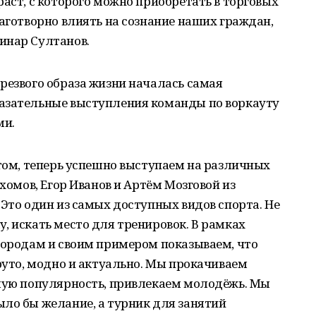
раст, с которого можно приобретать в торговых
лаготворно влиять на сознание наших граждан,
инар Султанов.
резвого образа жизни началась самая
азательные выступления команды по воркауту
ми.
утом, теперь успешно выступаем на различных
ахомов, Егор Иванов и Артём Мозговой из
 Это один из самых доступных видов спорта. Не
, искать место для тренировок. В рамках
городам и своим примером показываем, что
круто, модно и актуально. Мы прокачиваем
ьшую популярность, привлекаем молодёжь. Мы
ло бы желание, а турник для занятий