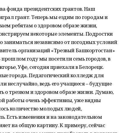
тва фонда президентских грантов. Наш
играл грант. Теперь мы ездим по городам и
аем ребятам о здоровом образе жизни,
емонстрируем некоторые элементы. Подростки
о заниматься независимо от погодных условий
тавитель организаций «Трезвый Башкортостан»
В прошлом году мы посетили семь городов, в
горье, Уфе, сегодня приехали в Белорецк.
пные города. Педагогический колледж для
и неслучайно, ведь его учащиеся – будущие
ь о трезвом и здоровом образе жизни. Думаю,
й работы очень эффективны, уже видны
лось количество молодых людей,
ь. Есть изменения и на законодательном
ияет на общую картину. К примеру, сейчас