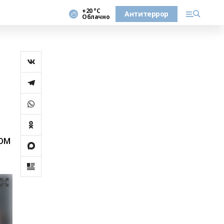
+20 °С
Антитеррор
Облачно
ом