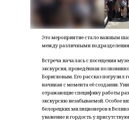
Это мероприятие стало важным шаг
между различными подразделения
Встреча началась с посещения музе
экскурсия, проведённая полковник
Борисковым. Его рассказ погрузил 
начиная с момента её создания. Ун
отражающие специфику работы раз
экскурсию незабываемой. Особое в
белорецких милиционеров в Великой
уважение и гордость у присутствую