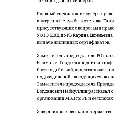
лечении для пенсионеров.
Главный специалист-эксперт право
внутренней службы в отставке Гал
присутствующих с вопросами прав
УОТО МВД по РБ Карина Евгеньевна 
выдаче жилищных сертификатов.
Заместитель председателя РО полк
Ефимович Гордеев представил инфо
боевых действий, акцентировав вн
подразделений, находящихся на спе
Заместитель председателя Президи
Богданович Набиуллин рассказал о
организации МВД по РБ и её планах
Завершилось совещание торжествен