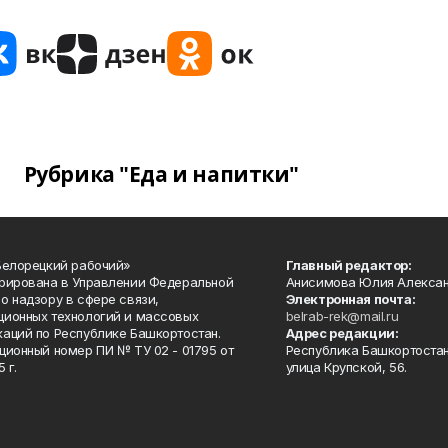
Рубрика "Еда и напитки"
Белорецкий рабочий»
Главный редактор:
рирована в Управлении Федеральной
Анисимова Юлия Алекса
о надзору в сфере связи,
Электронная почта:
ионных технологий и массовых
belrab-rek@mail.ru
аций по Республике Башкортостан.
Адрес редакции:
ционный номер ПИ № ТУ 02 - 01795 от
Республика Башкортостан
 г.
улица Крупской, 56.