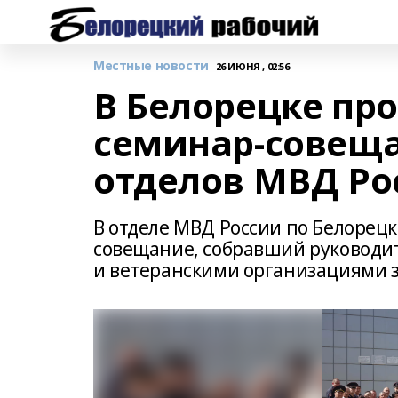
Местные новости
26 ИЮНЯ , 02:56
В Белорецке пр
семинар-совещ
отделов МВД Ро
В отделе МВД России по Белорец
совещание, собравший руководит
и ветеранскими организациями з