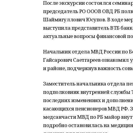
После экскурсии состоялся семинар
председатель РО ОООВ ОВД РБ полк
Шаймигуллович Юсупов. В ходе м
выступила представитель ВТБ банк
актуальные вопросы финансовой по
Начальник отдела МВД России по 
Гайсарович Саетгареев ознакомил у
и районе, подчеркнув важность сов
Заместитель начальника отдела пе
подполковник внутренней службы 
последних изменениях и дополнени
касающихся пенсионеров МВД РФ. 
медсанчасти МВД по РБ майор вну
подробно остановилась на медици