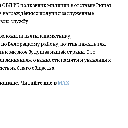
 ОВД РБ полковник милиции в отставке Ришат
з награждённых получил заслуженные
свою службу.
озложили цветы к памятнику,
по Белорецкому району, почтив память тех,
сть и мирное будущее нашей страны. Это
апоминанием о важности памяти и уважения к
ить на благо общества.
 канале. Читайте нас
в
MAX