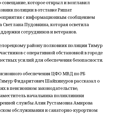
-совещание, которое открыл и возглавил
овник полиции в отставке Ришат
ероприятия с информационным сообщением
а Светлана Пудовкина, которая осветила
ддержки сотрудников и ветеранов.
Белорецкому району полковник полиции Тимур
частников с оперативной обстановкой в городе
местных усилий для обеспечения безопасности.
нсионного обеспечения ЦФО МВД по РБ
Тимур Фидаритович Шайхинуров рассказал о
ях в пенсионном законодательстве,
Заместитель начальника поликлиники
тренней службы Алия Рустамовна Амирова
нском обслуживании и санаторно-курортном