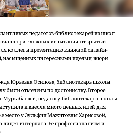
талантливых педагогов-библиотекарей из школ
лючала три сложных испытания: открытый
для коллег и презентацию книжной онлайн-
ий, насыщенных интересными идеями, жюри
ежда Юрьевна Осипова, библиотекарь школы
елу были отмечены по достоинству. Второе
е Мурзабаевой, педагогу-библиотекарю школы
выступила и внесла много ценных идей для
ье место у Зульфии Мажитовны Харисовой,
о лицея-интерната. Ее профессионализм и
.