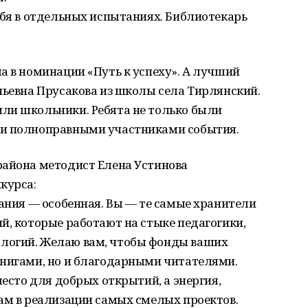
ебя в отдельных испытаниях. Библиотекарь
а в номинации «Путь к успеху». А лучший
ньевна Прусакова из школы села Тирлянский.
ли школьники. Ребята не только были
ли полноправными участниками события.
района методист Елена Устинова
курса:
вания — особенная. Вы — те самые хранители
й, которые работают на стыке педагогики,
логий. Желаю вам, чтобы фонды ваших
книгами, но и благодарными читателями.
место для добрых открытий, а энергия,
ам в реализации самых смелых проектов.