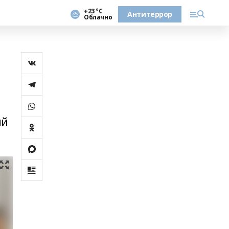
+23 °С
Антитеррор
Облачно
ий