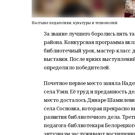
На стыке педагогики, культуры и технологий
За звание лучшего боролись пять 
района. Конкурсная программа вк
библиотечный урок, мастер-класс 
выставки. После ярких выступлен
определило победителей.
Почетное первое место заняла Над
села Узян. Её труд и преданность д
место досталось Динаре Шамилевн
села Сосновка, которая прекрасно 
развития библиотечного дела. Трет
педагога-библиотекаря Белорецког
энтузиазм заслуживают восхищения