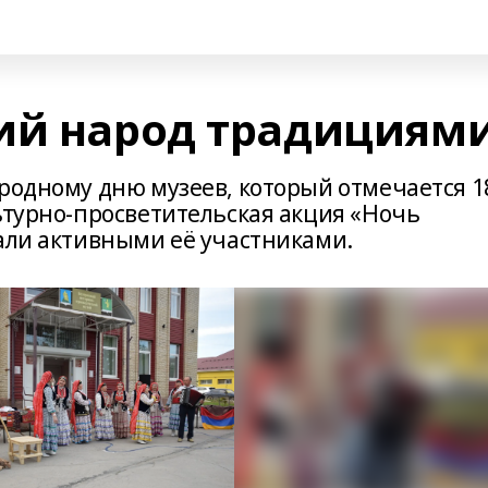
ий народ традициям
ародному дню музеев, который отмечается 1
ьтурно-просветительская акция «Ночь
тали активными её участниками.