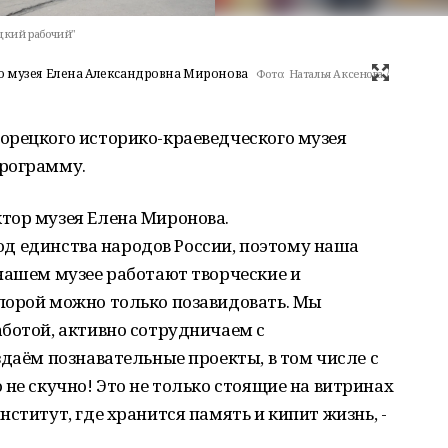
ецкий рабочий"
о музея Елена Александровна Миронова
Фото:
Наталья Аксенова /
орецкого историко-краеведческого музея
программу.
тор музея Елена Миронова.
 Год единства народов России, поэтому наша
нашем музее работают творческие и
порой можно только позавидовать. Мы
ботой, активно сотрудничаем с
здаём познавательные проекты, в том числе с
 не скучно! Это не только стоящие на витринах
ститут, где хранится память и кипит жизнь, -
.