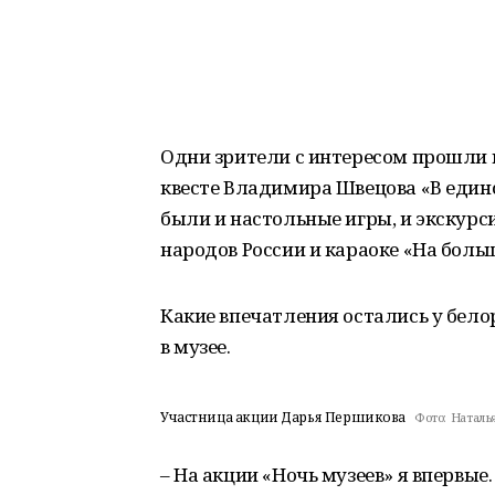
Одни зрители с интересом прошли п
квесте Владимира Швецова «В единс
были и настольные игры, и экскурс
народов России и караоке «На боль
Какие впечатления остались у бело
в музее.
Участница акции Дарья Першикова
Фото:
Наталья
– На акции «Ночь музеев» я впервы