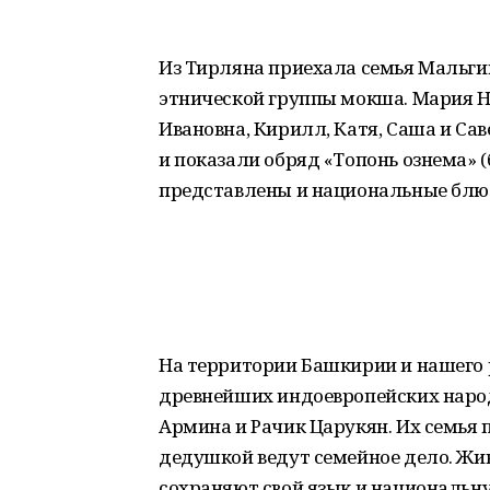
Из Тирляна приехала семья Мальги
этнической группы мокша. Мария Н
Ивановна, Кирилл, Катя, Саша и Са
и показали обряд «Топонь ознема» (
представлены и национальные блю
На территории Башкирии и нашего 
древнейших индоевропейских народо
Армина и Рачик Царукян. Их семья пе
дедушкой ведут семейное дело. Жив
сохраняют свой язык и национальн