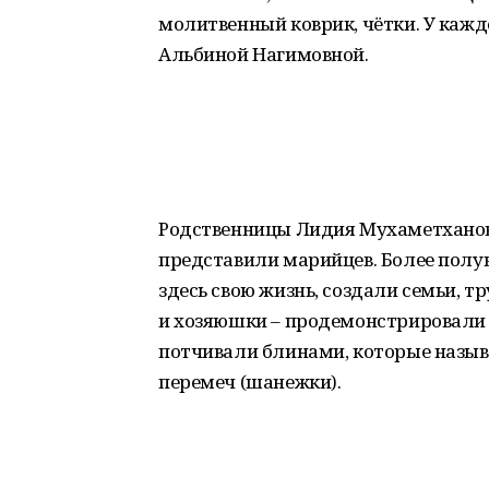
молитвенный коврик, чётки. У кажд
Альбиной Нагимовной.
Родственницы Лидия Мухаметханов
представили марийцев. Более полув
здесь свою жизнь, создали семьи,
и хозяюшки – продемонстрировали
потчивали блинами, которые назыв
перемеч (шанежки).