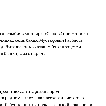
 ансамбля «Енгэляр» («Снохи») приехали из
очниках села. Хаким Мустафович Габбасов
 добывали соль в казанах. Этот процесс и
и башкирского народа.
редставила татарский народ,
на родном языке. Она рассказала историю
 из бабушкиного сундука – женский накосник и