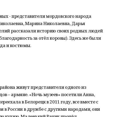
ных - представители мордовского народа
иколаевна, Марина Николаевна, Дарья
велий рассказали историю своих родных людей
благодарность за отёл коровы). Здесь же были
да и костюмы.
района живут представители одного из
в – армяне. «Ночь музеев» посетили Анна,
реехала в Белорецк в 2011 году, все вместе с
я в России в дружбе с другими народами, они
ую кухню. Маленький Рачик прочёл