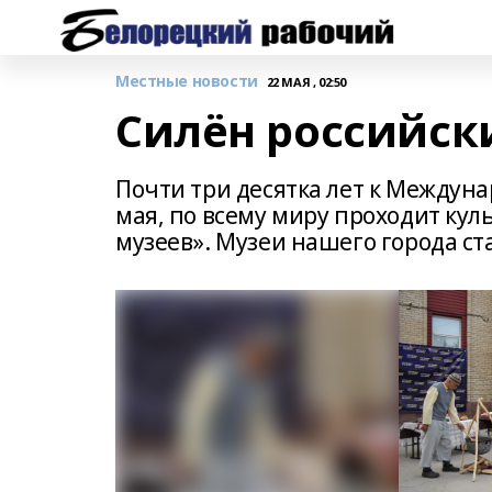
Местные новости
22 МАЯ , 02:50
Силён российск
Почти три десятка лет к Междун
мая, по всему миру проходит кул
музеев». Музеи нашего города с