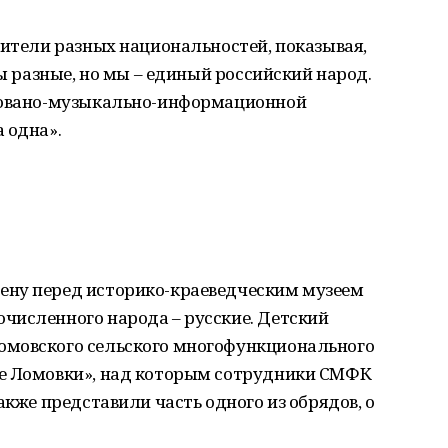
вители разных национальностей, показывая,
мы разные, но мы – единый российский народ.
изовано-музыкально-информационной
 одна».
ену перед историко-краеведческим музеем
численного народа – русские. Детский
омовского сельского многофункционального
ие Ломовки», над которым сотрудники СМФК
акже представили часть одного из обрядов, о