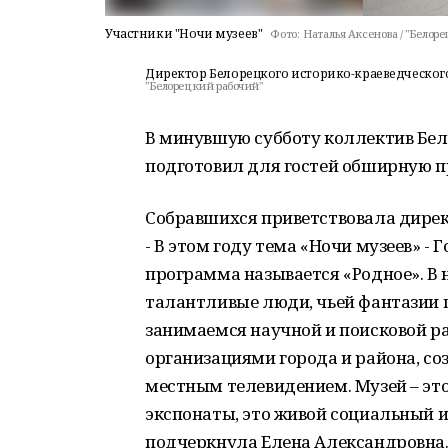
Участники "Ночи музеев"
Фото:
Наталья Аксенова / "Белор
Директор Белорецкого историко-краеведческог
"Белорецкий рабочий"
В минувшую субботу коллектив Бел
подготовил для гостей обширную 
Собравшихся приветствовала дирек
- В этом году тема «Ночи музеев» -
программа называется «Родное». В 
талантливые люди, чьей фантазии 
занимаемся научной и поисковой ра
организациями города и района, со
местным телевидением. Музей – это
экспонаты, это живой социальный ин
подчеркнула Елена Александровна