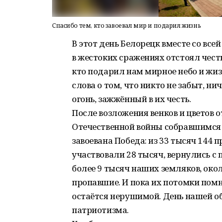
Спасибо тем, кто завоевал мир и подарил жизнь
В этот день Белорецк вместе со все
в жестоких сражениях отстоял честь
кто подарил нам мирное небо и жиз
слова о том, что никто не забыт, ни
огонь, зажжённый в их честь.
После возложения венков и цветов
Отечественной войны собравшимся
завоевана Победа: из 33 тысяч 144 
участвовали 28 тысяч, вернулись с
более 9 тысяч наших земляков, окол
пропавшие. И пока их потомки помн
остаётся нерушимой. День нашей о
патриотизма.