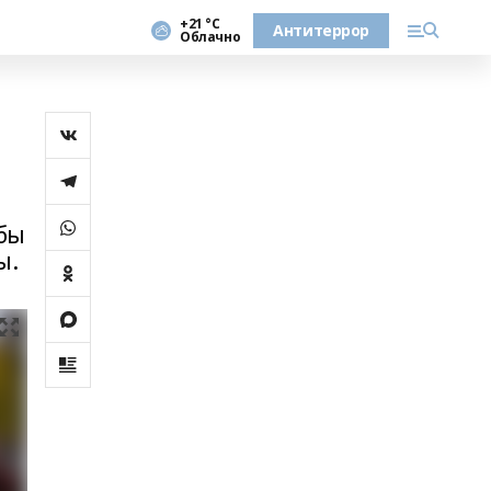
+21 °С
Антитеррор
Облачно
обы
ы.