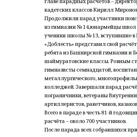
главе парадных расчётов – директ
кадетских классов Кирилл Миронов
Продолжили парад участники поиск
из гимназии № 14,юнармейцы школ 
ученики школы № 13, вступившие в
«Доблесть» представил свой расчёт 
ребята из Башкирской гимназии и 
шаймуратовские классы. Ровным с
гимназисты семнадцатой, воспитан
металлургического, многопрофильн
колледжей. Завершали парад расчёт
пограничники, ветераны Внутренних
артиллеристов, ракетчиков, казаков
Всего в параде в честь 81-й годов
расчёта – около 700 участников.
После парада всех собравшихся пр