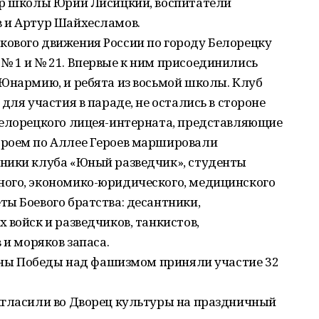
ор школы Юрий Лисицкий, воспитатели
 и Артур Шайхесламов.
ового движения России по городу Белорецку
№ 1 и № 21. Впервые к ним присоединились
 Юнармию, и ребята из восьмой школы. Клуб
для участия в параде, не остались в стороне
Белорецкого лицея-интерната, представляющие
троем по Аллее Героев маршировали
ники клуба «Юный разведчик», студенты
ого, экономико-юридического, медицинского
ы Боевого братства: десантники,
 войск и разведчиков, танкистов,
 и моряков запаса.
щины Победы над фашизмом приняли участие 32
игласили во Дворец культуры на праздничный