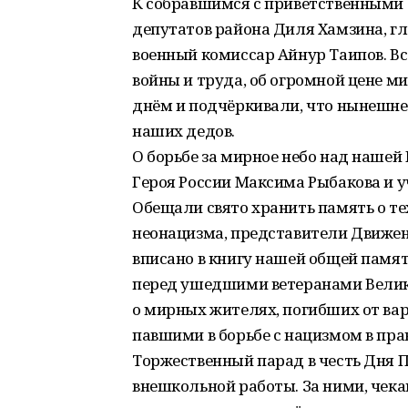
К собравшимся с приветственными 
депутатов района Диля Хамзина, г
военный комиссар Айнур Таипов. Вс
войны и труда, об огромной цене 
днём и подчёркивали, что нынешне
наших дедов.
О борьбе за мирное небо над нашей
Героя России Максима Рыбакова и у
Обещали свято хранить память о тех
неонацизма, представители Движен
вписано в книгу нашей общей памят
перед ушедшими ветеранами Велико
о мирных жителях, погибших от вар
павшими в борьбе с нацизмом в пра
Торжественный парад в честь Дня
внешкольной работы. За ними, чек