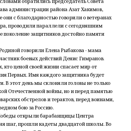
словами обратились председатель Совета
лава администрации района Азат Хакимов,
е они с благодарностью говорили о ветеранах
мира, проводили параллели с сегодняшним
е поколение защитников достойно памяти
 Родиной говорили Елена Рыбакова - мама
частник боевых действий Денис Гимранов.
, кто ценой своей жизни спасает мир от
ия Первых. Имя каждого защитника будет
и. В этот день мы склоняли головы не только
й Отечественной войны, но и перед памятью
варских обстрелов и терактов, перед воинами,
ведном бою за Россию.
 Победы открыли барабанщицы Центра
аня шаг, прошли кадеты двадцатой школы. Во