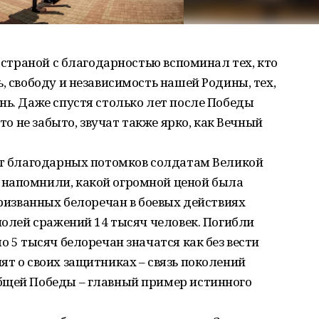
й страной с благодарностью вспоминал тех, кто
, свободу и независимость нашей Родины, тех,
нь. Даже спустя столько лет после Победы
что не забыто, звучат также ярко, как Вечный
 от благодарных потомков солдатам Великой
 напомнили, какой огромной ценой была
призванных белоречан в боевых действиях
 полей сражений 14 тысяч человек. Погибли
о 5 тысяч белоречан значатся как без вести
ят о своих защитниках – связь поколений
бщей Победы – главный пример истинного