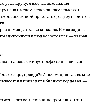
сто руль кручу, я везу людям знания.
шруте по именам: пенсионерам помогает
школьникам подбирает литературу на лето, а
ги.
орая помощь, только книжная. И моя задача —
праздник книги у людей состоялся, — уверен
ое
являют: главный минус профессии — низкая
иблиотекарь, правда?» А потом пришли ко мне
исываются и приводят в библиотеку детей, —
го женского коллектива непременно стоит