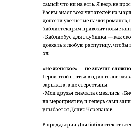
самый что ни на есть. Я ведь не про
Расим знает всех читателей на мар
донести увесистые пачки романов, 
библиотекарям привозит новые кни
- Библиобус для глубинки — как ск
доехать в любую распутицу, чтобы 
он.
«Не женское» —
не значит сложн
Герои этой статьи в один голос за
зарплата, а не стереотипы.
- Мои друзья сначала смеялись: «Б
на мероприятие, и теперь сами зап
улыбается Денис Черепанов.
В преддверии Дня библиотек от все