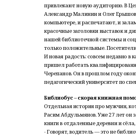
привлекают новую аудиторию. В Це
Александр Малинин и Олег Ерышов, 
компьютере, и распечатают, и зала
красочные заголовки выставок и дип
нашей библиотечной системы и соц
только положительные. Посетители
И новая радость: совсем недавно в
пришел работать квалифицированн
Черепанов. Он в прошлом году око
педагогический университет по сп
Библиобус – скорая книжная пом
Отдельная история про мужчин, кот
Расим Абдульмянов. Уже 27 лет он 
книги в отдаленные деревни и сёла,
- Говорят, водитель — это не библио