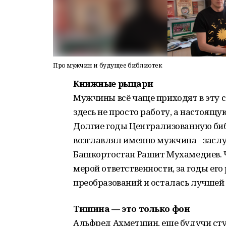
Про мужчин и будущее библиотек
Книжные рыцари
Мужчины всё чаще приходят в эту сф
здесь не просто работу, а настоящу
Долгие годы Централизованную би
возглавлял именно мужчина - засл
Башкортостан Рашит Мухамедиев. Ч
мерой ответственности, за годы ег
преобразований и осталась лучшей
Тишина — это
только фон
Альфред Ахметшин, еще будучи сту