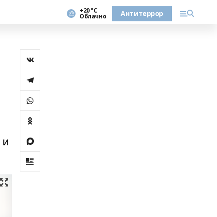
+20 °С
Антитеррор
Облачно
 и