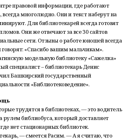
нтре правовой информации, где работают
всегда многолюдно. Они и текст наберут на
минируют. Для библиотекарей всегда готовят
ломов. Они же отвечают за все 30 сайтов
иальные сети. Отзывы о работе юношей всегда
 говорят: «Спасибо вашим мальчикам».
 кагинскую модельную библиотеку «Сажелка»
ый специалист – библиотекарь Денис
нчил Башкирский государственный
ециальности «Библиотековедение».
ощь
орые трудятся в библиотеках, — это водитель
за рулем библиобуса, который доставляет
 где нет стационарных библиотек.
текарь, — смеется Расим. — А я считаю, что