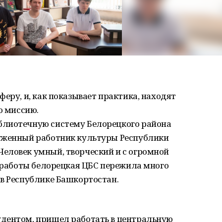
еру, и, как показывает практика, находят
ю миссию.
блиотечную систему Белорецкого района
уженный работник культуры Республики
еловек умный, творческий и с огромной
о работы белорецкая ЦБС пережила много
 в Республике Башкортостан.
дентом, пришел работать в центральную