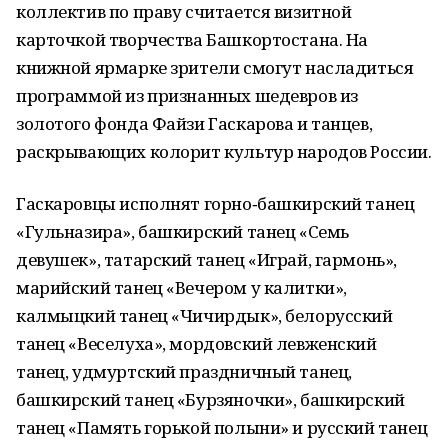
коллектив по праву считается визитной
карточкой творчества Башкортостана. На
книжной ярмарке зрители смогут насладиться
программой из признанных шедевров из
золотого фонда Файзи Гаскарова и танцев,
раскрывающих колорит культур народов России.
Гаскаровцы исполнят горно‑башкирский танец
«Гульназира», башкирский танец «Семь
девушек», татарский танец «Играй, гармонь»,
марийский танец «Вечером у калитки»,
калмыцкий танец «Чичирдык», белорусский
танец «Веселуха», мордовский левженский
танец, удмуртский праздничный танец,
башкирский танец «Бурзяночки», башкирский
танец «Память горькой полыни» и русский танец