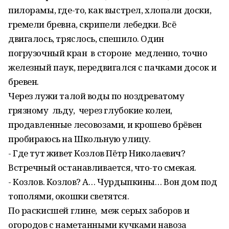
пилорамы, где-то, как выстрел, хлопали доски,
гремели бревна, скрипели лебедки. Всё
двигалось, тряслось, спешило. Один
погрузочный кран в стороне медленно, точно
железный паук, передвигался с пачками досок и
бревен.
Через лужи талой воды по ноздреватому
грязному льду, через глубокие колеи,
продавленные лесовозами, и крошево брёвен
пробираюсь на Школьную улицу.
- Где тут живет Козлов Пётр Николаевич?
Встречный останавливается, что-то смекая.
- Козлов. Козлов? А… Чурдыпкины… Вон дом под
тополями, окошки светятся.
По раскисшей глине, меж серых заборов и
огородов с наметанными кучками навоза