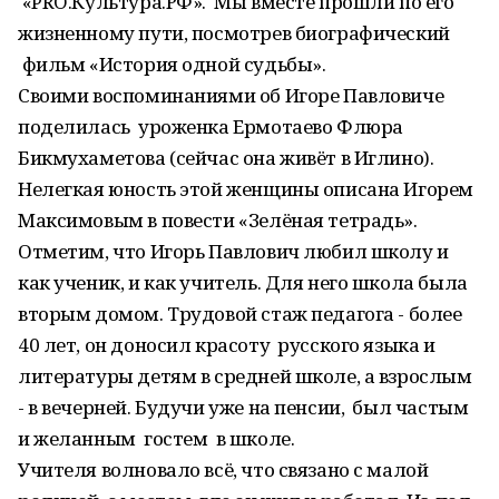
«PRO.Культура.РФ». Мы вместе прошли по его
жизненному пути, посмотрев биографический
фильм «История одной судьбы».
Своими воспоминаниями об Игоре Павловиче
поделилась уроженка Ермотаево Флюра
Бикмухаметова (сейчас она живёт в Иглино).
Нелегкая юность этой женщины описана Игорем
Максимовым в повести «Зелёная тетрадь».
Отметим, что Игорь Павлович любил школу и
как ученик, и как учитель. Для него школа была
вторым домом. Трудовой стаж педагога - более
40 лет, он доносил красоту русского языка и
литературы детям в средней школе, а взрослым
- в вечерней. Будучи уже на пенсии, был частым
и желанным гостем в школе.
Учителя волновало всё, что связано с малой