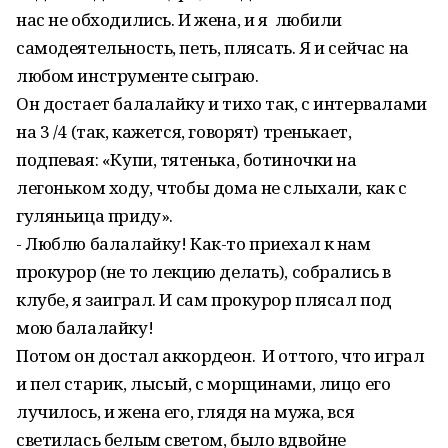
нас не обходились. И жена, и я любили
самодеятельность, петь, плясать. Я и сейчас на
любом инструменте сыграю.
Он достает балалайку и тихо так, с интервалами
на 3 /4 (так, кажется, говорят) тренькает,
подпевая: «Купи, тятенька, ботиночки на
легоньком ходу, чтобы дома не слыхали, как с
гуляньица приду».
- Люблю балалайку! Как-то приехал к нам
прокурор (не то лекцию делать), собрались в
клубе, я заиграл. И сам прокурор плясал под
мою балалайку!
Потом он достал аккордеон. И оттого, что играл
и пел старик, лысый, с морщинами, лицо его
лучилось, и жена его, глядя на мужа, вся
светилась белым светом, было вдвойне