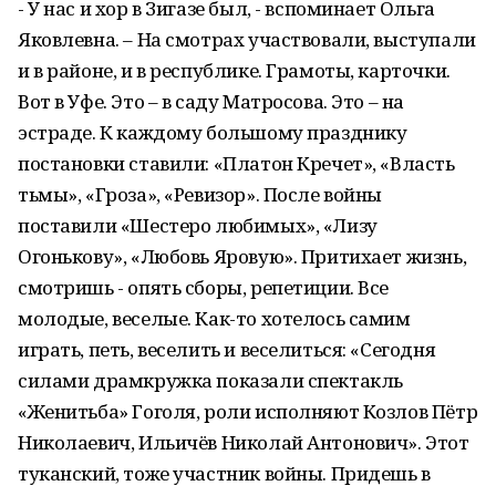
- У нас и хор в Зигазе был, - вспоминает Ольга
Яковлевна. – На смотрах участвовали, выступали
и в районе, и в республике. Грамоты, карточки.
Вот в Уфе. Это – в саду Матросова. Это – на
эстраде. К каждому большому празднику
постановки ставили: «Платон Кречет», «Власть
тьмы», «Гроза», «Ревизор». После войны
поставили «Шестеро любимых», «Лизу
Огонькову», «Любовь Яровую». Притихает жизнь,
смотришь - опять сборы, репетиции. Все
молодые, веселые. Как-то хотелось самим
играть, петь, веселить и веселиться: «Сегодня
силами драмкружка показали спектакль
«Женитьба» Гоголя, роли исполняют Козлов Пётр
Николаевич, Ильичёв Николай Антонович». Этот
туканский, тоже участник войны. Придешь в