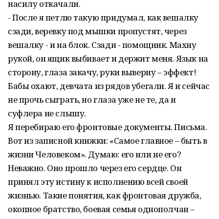
насилу откачали.
- После я петлю такую придумал, как вешалку
сзади, веревку под мышки пропустят, через
вешалку - и на блок. Сзади - помощник. Махну
рукой, он ящик выбивает и держит меня. Язык на
сторону, глаза закачу, руки выверну – эффект!
Бабы охают, девчата из рядов убегали. Я и сейчас
не прочь сыграть, но глаза уже не те, да и
суфлера не слышу.
Я перебираю его фронтовые документы. Письма.
Вот из записной книжки: «Самое главное – быть в
жизни Человеком». Думаю: его или не его?
Неважно. Оно прошло через его сердце. Он
принял эту истину к исполнению всей своей
жизнью. Такие понятия, как фронтовая дружба,
окопное братство, боевая семья однополчан –