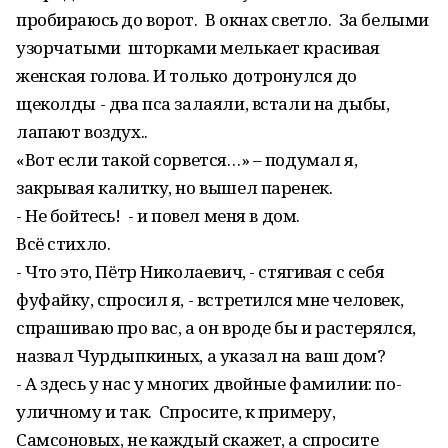
пробираюсь до ворот. В окнах светло. За белыми
узорчатыми шторками мелькает красивая
женская голова. И только дотронулся до
щеколды - два пса залаяли, встали на дыбы,
лапают воздух..
«Вот если такой сорвется…» – подумал я,
закрывая калитку, но вышел паренек.
- Не бойтесь! - и повел меня в дом.
Всё стихло.
- Что это, Пётр Николаевич, - стягивая с себя
фуфайку, спросил я, - встретился мне человек,
спрашиваю про вас, а он вроде бы и растерялся,
назвал Чурдыпкиных, а указал на ваш дом?
- А здесь у нас у многих двойные фамилии: по-
уличному и так. Спросите, к примеру,
Самсоновых, не каждый скажет, а спросите