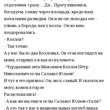
отделения сразу…. Да… Прогуливаемся,
беседуем, гляжу через площадь: вроде наш
начальник разведки. Он и не он: походка его -
узнаю, а борода, как у козла. Он ко мне,
поздоровались.
– Козлов?
- Так точно.
А у нас было два Козловых. Он этак поглядел на
меня, отпрянул и как из пулемета:
- Чурдыпкин зять Максимов Козлов Пётр
Николаевич оглы Салават Юлаев!
И тут я его признал. Он, мол, самый. И сказать не
могу, комок в горле.
Расцеловались!
- А как же вы еще и оглы Салават Юлаев стали?
- А это так у нас в национальных республиках