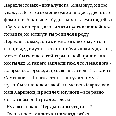
Перехлёстовых – пожалуйста. И назовут, и дом
укажут. Но это заведение уже отпадает, двойные
фамилии. А раньше – будь ты хоть семи пядей во
лбу, хоть генерал, а ноги твои пусть в полнейшем
порядке, но если уж ты родился в роду
Перехлёстовых, то так и умрешь, потому что и
отец, и дед идут от какого-нибудь прадеда, а тот,
может быть, еще с той германской пришел на
костылях. И так его заплели там, что левая нога -
на правой стороне, а правая - на левой. И стали те
Самсоновы – Перехлёстовы, по-уличному. И
пусть бы и нашелся такой знаменитый врач, как
наш Ларионов, и расплел ему ноги – всё равно
остался бы он Перехлёстовым!
- Ну а вы-то как в Чурдыпкины угодили?
- Очень просто: приехал на завод, ребят