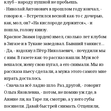
клуб – народу пушкой не пробьешь.
- Николай Антонович в прошлом году кончал, -
говорю я. – Встретился весной как-то с дочерью,
как, мол, он? «На кислороде держится», - и
пошла, голову книзу.
Красное Знамя (орден) имел, сколько лет клубом
в Зигазе и в Тукане заведовал. Бывший танкист…
- Да, - вздохнул Пётр Николаевич, - почудили мы
с ним. В газете как-то рассказ нашли. Муж всё
вешался, жену свою пугал, а его снимали. Мы из
рассказа пьесу сделали, а мужа этого самого мне
играть досталось.
- Сначала всё ладно шло. Раз, другой, - говорит
Ольга Яковлевна, - потом, не помню уж где, в
Авзяне ли, на Таре ли, смотрю, а у него губы
посинели. Давай быстрей снимать. Отцепили,