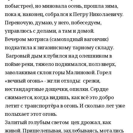
побыстрее), но миновала осень, прошла зима,
пока я, наконец, собрался к Петру Николаевичу.
Переночую, думаю, у него, побеседуем,
управлюсь с делами, а там и домой.
Вечером мотриса (самоходный вагончик)
подкатила к зигазинскому тарному складу.
Багровый дым клубился над олешником в
пойме реки, тяжело поднимался, полз вверх,
заволакивая склон горы Малиновой. Горел
«вечный огонь» - жгли отходы: срезки,
нестандартные дощечки, опилки. Сердце
сжимается, когда видишь, как всё это добро
летит с транспортёра в огонь. И сколько лет уже
полыхает этот огонь.
Залитый голубым светом цех дрожал, как
живой. Пришелепывая, захлебываясь, мотались