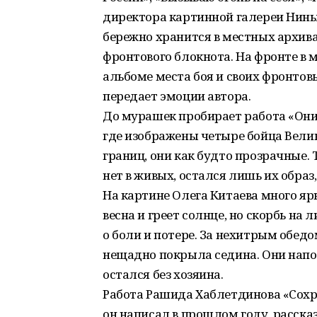
директора картинной галереи Нины
бережно хранится в местных архивах
фронтового блокнота. На фронте в 
альбоме места боя и своих фронтов
передает эмоции автора.
До мурашек пробирает работа «Они
где изображены четыре бойца Велик
границ, они как будто прозрачные.
нет в живых, остался лишь их образ
На картине Олега Китаева много ярк
весна и греет солнце, но скорбь на
о боли и потере. За нехитрым обед
нещадно покрыла седина. Они напол
остался без хозяина.
Работа Рашида Хаблетдинова «Сохр
он написал в прошлом году, расска