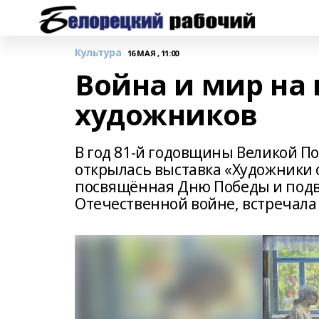
Культура
16 МАЯ , 11:00
Война и мир на
художников
В год 81-й годовщины Великой П
открылась выставка «Художники о
посвящённая Дню Победы и подви
Отечественной войне, встречала