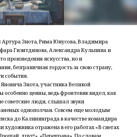
 Артура Знота, Рима Юнусова, Владимира
фара Гизитдинова, Александра Кульпина и
то произведения искусства, но и
ния, безграничная гордость за свою страну,
ти события.
 Яновича Знота, участника Великой
ы особенно ценны, ведь фронтовик видел, как
ые советские люди, слышал звуки
раненых однополчан. Совсем еще молодым
енска до Калининграда в качестве командира
и художника отражена в его работах «В снегах
«Прощай, друг!», «Переправа». По словам