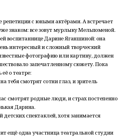
репетиции с юными актёрами. А встречает
й уже знаком: все зовут мурлыку Мельпоменой.
оей воспитаннице Дарине Яганшиной: она
чень интересный и сложный творческий
неизвестные фотографию или картину, должен
дшествовало запечатленному сюжету. Пока
её о театре:
на тебя смотрят сотни глаз, и зритель
йчас смотрят родные люди, и страх постепенно
нькая Дарина.
ей детских спектаклей, хотя занимается
ит ещё одна участница театральной студии