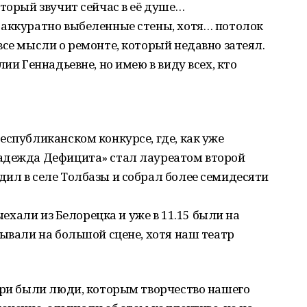
оторый звучит сейчас в её душе…
 аккуратно выбеленные стены, хотя… потолок
все мысли о ремонте, который недавно затеял.
ии Геннадьевне, но имею в виду всех, кто
.
еспубликанском конкурсе, где, как уже
адежда Дефицита» стал лауреатом второй
ил в селе Толбазы и собрал более семидесяти
выехали из Белорецка и уже в 11.15 были на
зывали на большой сцене, хотя наш театр
юри были люди, которым творчество нашего