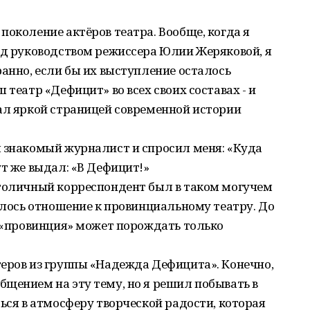
поколение актёров театра. Вообще, когда я
од руководством режиссера Юлии Жеряковой, я
ранно, если бы их выступление осталось
 театр «Дефицит» во всех своих составах - и
ал яркой страницей современной истории
ы знакомый журналист и спросил меня: «Куда
ут же выдал: «В Дефицит!»
столичный корреспондент был в таком могучем
нилось отношение к провинциальному театру. До
е «провинция» может порождать только
теров из группы «Надежда Дефицита». Конечно,
щением на эту тему, но я решил побывать в
ться в атмосферу творческой радости, которая