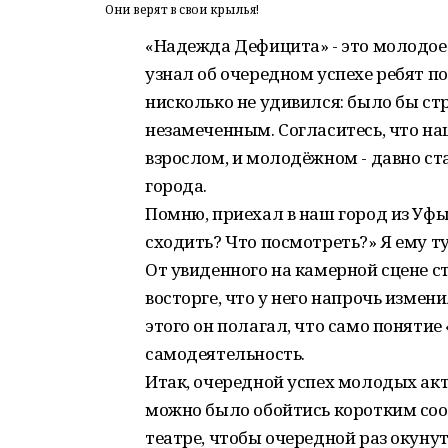
Они верят в свои крылья!
«Надежда Дефицита» - это молодое 
узнал об очередном успехе ребят п
нисколько не удивился: было бы ст
незамеченным. Согласитесь, что наш
взрослом, и молодёжном - давно ст
города.
Помню, приехал в наш город из Уф
сходить? Что посмотреть?» Я ему т
От увиденного на камерной сцене 
восторге, что у него напрочь изме
этого он полагал, что само поняти
самодеятельность.
Итак, очередной успех молодых ак
можно было обойтись коротким сооб
театре, чтобы очередной раз окуну