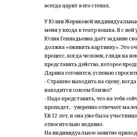
всегда царит в его стенах.
У Юлии Жеряковой индивидуальные 
меня у входа в театр кошка. Я с не
Юлия Геннадьевна даёт задание св
должна «оживить картинку». Это о
процесс, когда человек, глядя на 
представить действо, которое пре
Дарина готовится, успеваю спросить 
- Страшно выходить на сцену, когда 
находится совсем близко?
- Надо представить, что на тебя се
пропадет, - уверенно отвечает мале
Ей 12 лет, и она уже была участниц
относительно недавно.
На индивидуальное занятие приход