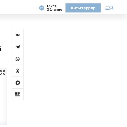
+17 °С
Антитеррор
Облачно
й