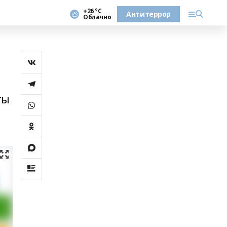
+26 °С
Антитеррор
Облачно
ты