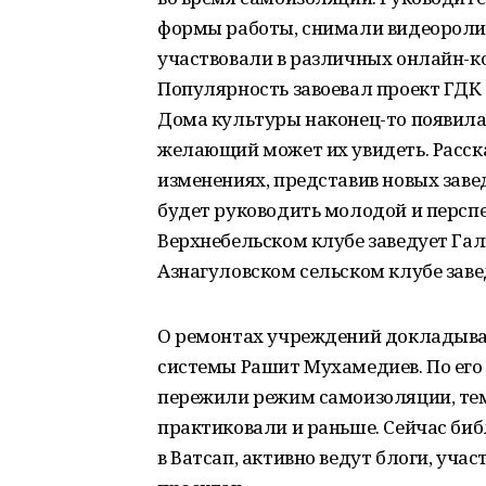
формы работы, снимали видеороли
участвовали в различных онлайн-ко
Популярность завоевал проект ГДК «
Дома культуры наконец-то появилас
желающий может их увидеть. Расск
изменениях, представив новых зав
будет руководить молодой и персп
Верхнебельском клубе заведует Гали
Азнагуловском сельском клубе зав
О ремонтах учреждений докладыва
системы Рашит Мухамедиев. По его
пережили режим самоизоляции, тем
практиковали и раньше. Сейчас би
в Ватсап, активно ведут блоги, уча