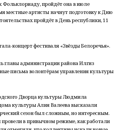
 Фольклориаду, пройдёт она в июле
мя местные артисты начнут подготовку к Дню
тоятельствах пройдёт в День республики, 11
 гала-концерт фестиваля «Звёзды Белоречья».
ль главы администрации района Илгиз
нные письма волонтёрам управления культуры
одского Дворца культуры Людмила
дома культуры Алия Валеева высказали
рческий сезон был сложным, но интересным.
я провели в привычном режиме, как работали
ели отметили, что коллективы искали новые