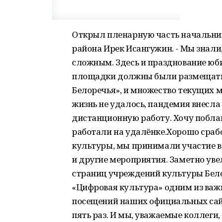
Открыл пленарную часть начальни
района Ирек Исангужин. - Мы знали,
сложным. Здесь и празднование юб
площадки должны были размещаться
Белоречья», и множество текущих 
жизнь не удалось, пандемия внесла
дистанционную работу. Хочу побла
работали на удалёнке.Хорошо сраб
культуры, мы принимали участие во
и другие мероприятия. Заметно уве
страниц учреждений культуры Белор
«Цифровая культура» одним из важ
посещений наших официальных сайто
пять раз. И мы, уважаемые коллеги