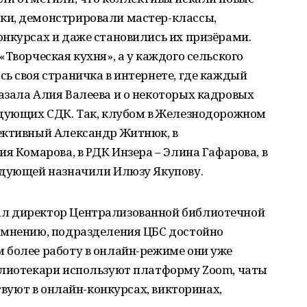
ки, демонстрировали мастер-классы,
нкурсах и даже становились их призёрами.
Творческая кухня», а у каждого сельского
ь своя страничка в интернете, где каждый
азала Алия Валеева и о некоторых кадровых
едующих СДК. Так, клубом в Железнодорожном
ективный Александр Житнюк, в
я Комарова, в РДК Инзера – Элина Гафарова, в
едующей назначили Илюзу Якупову.
л директор Централизованной библиотечной
 мнению, подразделения ЦБС достойно
 более работу в онлайн-режиме они уже
блиотекари используют платформу Zoom, чаты
ствуют в онлайн-конкурсах, викторинах,