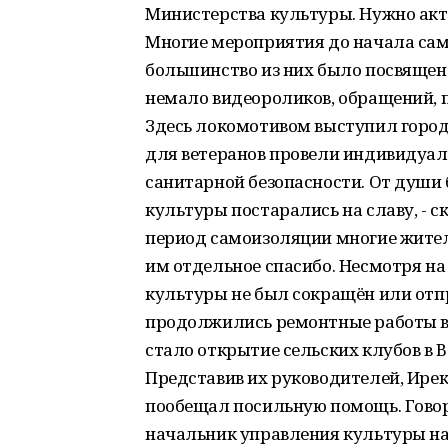
Министерства культуры. Нужно акт
Многие мероприятия до начала сам
большинство из них было посвящено
немало видеороликов, обращений, п
Здесь локомотивом выступил город
для ветеранов провели индивидуа
санитарной безопасности. От души
культуры постарались на славу, - с
период самоизоляции многие жител
им отдельное спасибо. Несмотря на
культуры не был сокращён или отп
продолжились ремонтные работы в
стало открытие сельских клубов в
Представив их руководителей, Ирек
пообещал посильную помощь. Говор
начальник управления культуры на