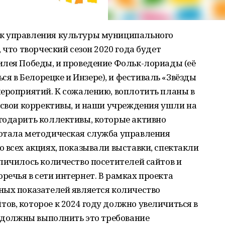
к управления культуры муниципального
 что творческий сезон 2020 года будет
илея Победы, и проведение Фольк-лориады (её
 в Белорецке и Инзере), и фестиваль «Звёзды
мероприятий. К сожалению, воплотить планы в
 свои коррективы, и наши учреждения ушли на
годарить коллективы, которые активно
отала методическая служба управления
 всех акциях, показывали выставки, спектакли
личилось количество посетителей сайтов и
ечья в сети интернет. В рамках проекта
ных показателей является количество
в, которое к 2024 году должно увеличиться в
, должны выполнить это требование