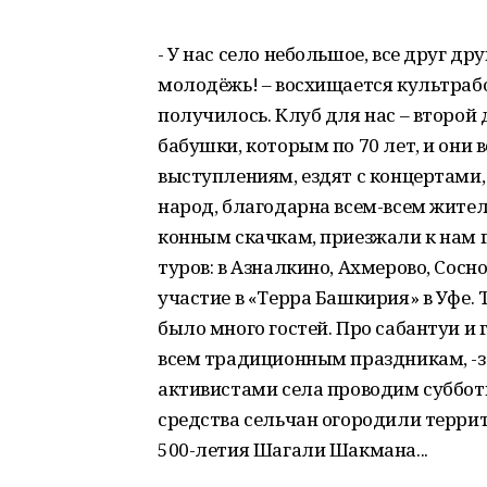
- У нас село небольшое, все друг др
молодёжь! – восхищается культрабо
получилось. Клуб для нас – второй д
бабушки, которым по 70 лет, и они в
выступлениям, ездят с концертами,
народ, благодарна всем-всем жител
конным скачкам, приезжали к нам г
туров: в Азналкино, Ахмерово, Сосн
участие в «Терра Башкирия» в Уфе. 
было много гостей. Про сабантуи и г
всем традиционным праздникам, -за
активистами села проводим субботн
средства сельчан огородили терри
500-летия Шагали Шакмана...