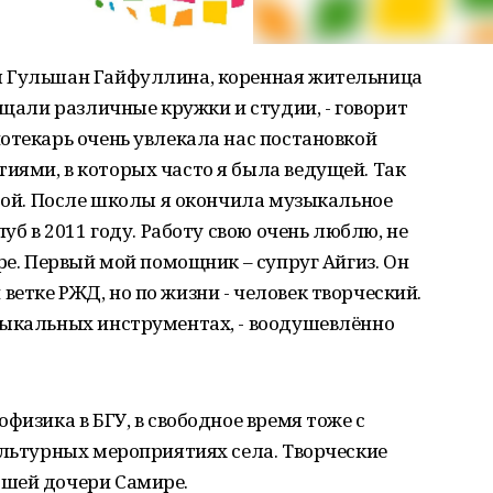
я Гульшан Гайфуллина, коренная жительница
ещали различные кружки и студии, - говорит
отекарь очень увлекала нас постановкой
иями, в которых часто я была ведущей. Так
урой. После школы я окончила музыкальное
уб в 2011 году. Работу свою очень люблю, не
ре. Первый мой помощник – супруг Айгиз. Он
етке РЖД, но по жизни - человек творческий.
зыкальных инструментах, - воодушевлённо
физика в БГУ, в свободное время тоже с
ультурных мероприятиях села. Творческие
дшей дочери Самире.