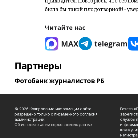
приходится. Повторюсь, что без по
была бы такой плодотворной! - уве
Читайте нас
Партнеры
Фотобанк журналистов РБ
© 2026 Копирование информации сайта
Газета «
разрешено только с письменного согласия
зарегист
администрации.
службы п
Об использовании персональных данных
информац
коммуник
Регистра