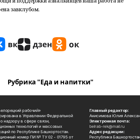
мощи и поддержки азналкинцев наша работа не
рена завклубом.
Рубрика "Еда и напитки"
Белорецкий рабочий»
Главный редактор:
рирована в Управлении Федеральной
Анисимова Юлия Алекса
о надзору в сфере связи,
Электронная почта:
ионных технологий и массовых
belrab-rek@mail.ru
аций по Республике Башкортостан.
Адрес редакции:
ционный номер ПИ № ТУ 02 - 01795 от
Республика Башкортостан