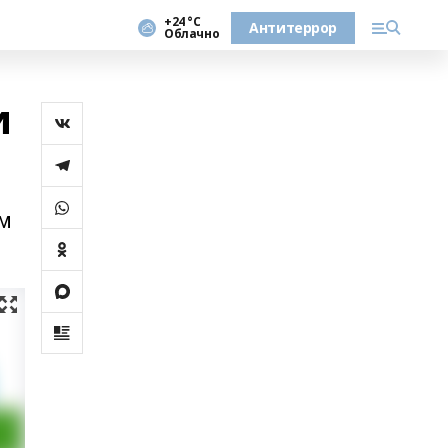
+24 °С
Антитеррор
Облачно
и
ом