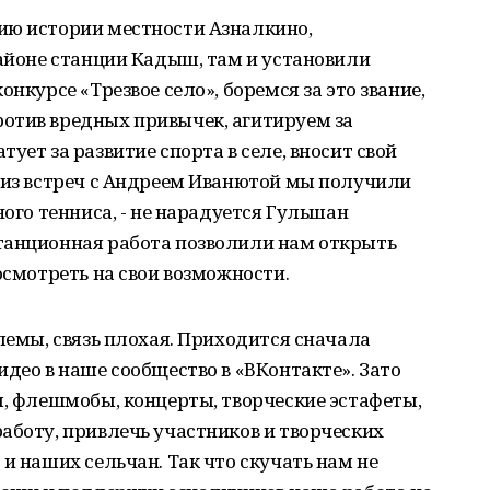
ию истории местности Азналкино,
районе станции Кадыш, там и установили
нкурсе «Трезвое село», боремся за это звание,
отив вредных привычек, агитируем за
ует за развитие спорта в селе, вносит свой
 из встреч с Андреем Иванютой мы получили
ного тенниса, - не нарадуется Гульшан
танционная работа позволили нам открыть
осмотреть на свои возможности.
блемы, связь плохая. Приходится сначала
идео в наше сообщество в «ВКонтакте». Зато
ы, флешмобы, концерты, творческие эстафеты,
аботу, привлечь участников и творческих
и наших сельчан. Так что скучать нам не