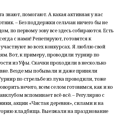
уга знают, помогают. А какая активная у нас
тник. – Без поддержки сельчан ничего бы не
ом, по первому зову все здесь собираются. Есть
сегда с нами! Репетируют, готовятся к
 участвуют во всех конкурсах. Я люблю свой
ям. Вот, к примеру, проводили турнир по
ости из Уфы. Скачки проходили в несколько
овке. Везде мы побывали и даже приняли
Турнир по стрельбе из лука проводили, тоже
оворить нечего, всем селом готовимся, как и ко
вклубом вспоминает всё-всё. – Регулярно с
ики, акции «Чистая деревня», силами и на
торию кладбища. Выезжали на празднование