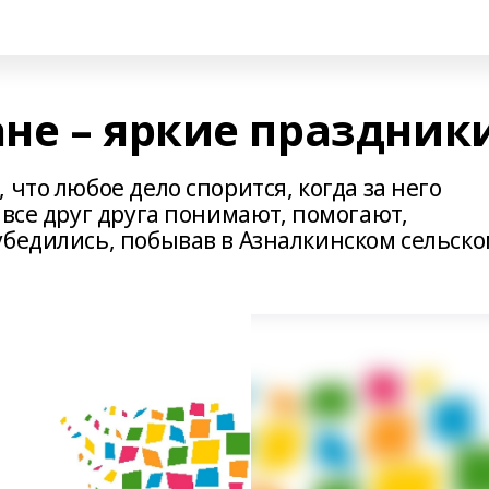
не – яркие праздник
что любое дело спорится, когда за него
 все друг друга понимают, помогают,
убедились, побывав в Азналкинском сельск