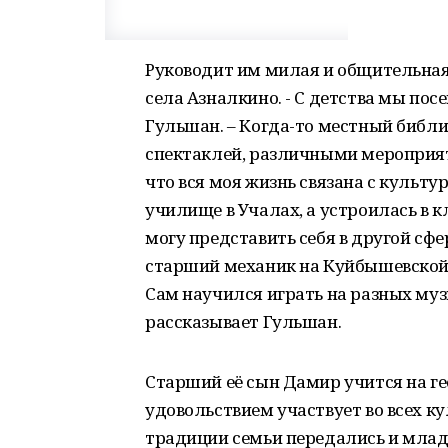
Руководит им милая и общительна
села Азналкино. - С детства мы пос
Гульшан. – Когда-то местный библи
спектаклей, различными мероприят
что вся моя жизнь связана с культ
училище в Учалах, а устроилась в кл
могу представить себя в другой сфе
старший механик на Куйбышевской в
Сам научился играть на разных му
рассказывает Гульшан.
Старший её сын Дамир учится на гео
удовольствием участвует во всех к
традиции семьи передались и мла