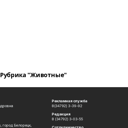
Рубрика "Животные"
Рекламная служба
ндровна
8(34792) 3-39-92
Редакция
8 (34792) 3-03-55
, город Белорецк,
Сотрудничество