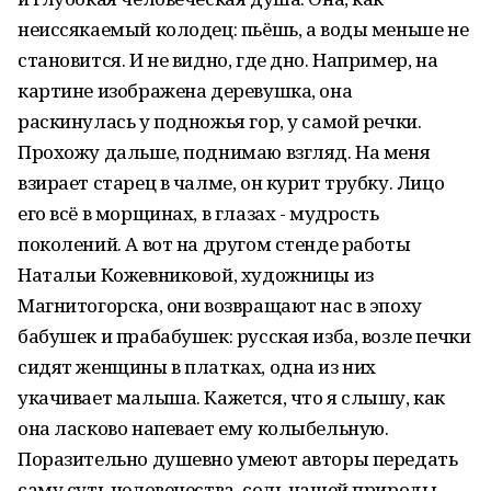
неиссякаемый колодец: пьёшь, а воды меньше не
становится. И не видно, где дно. Например, на
картине изображена деревушка, она
раскинулась у подножья гор, у самой речки.
Прохожу дальше, поднимаю взгляд. На меня
взирает старец в чалме, он курит трубку. Лицо
его всё в морщинах, в глазах - мудрость
поколений. А вот на другом стенде работы
Натальи Кожевниковой, художницы из
Магнитогорска, они возвращают нас в эпоху
бабушек и прабабушек: русская изба, возле печки
сидят женщины в платках, одна из них
укачивает малыша. Кажется, что я слышу, как
она ласково напевает ему колыбельную.
Поразительно душевно умеют авторы передать
саму суть человечества, соль нашей природы.