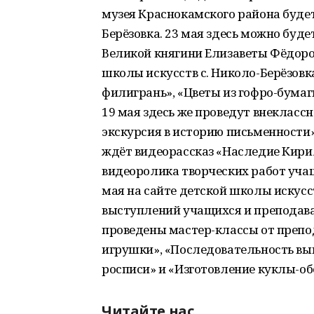
музея Краснокамского района будет
Берёзовка. 23 мая здесь можно буд
Великой княгини Елизаветы Фёдоров
школы искусств с. Николо-Берёзов
филигрань», «Цветы из гофро-бума
19 мая здесь же проведут внекласс
экскурсия в историю письменности»
ждёт видеорассказ «Наследие Кири
видеоролика творческих работ уча
мая на сайте детской школы искусс
выступлений учащихся и преподава
проведены мастер-классы от препо
игрушки», «Последовательность вы
росписи» и «Изготовление куклы-об
Читайте нас