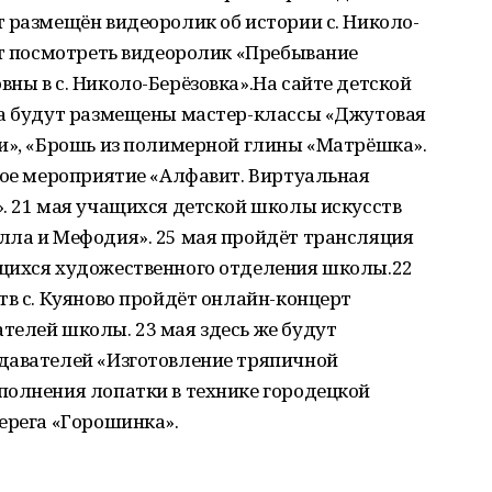
 размещён видеоролик об истории с. Николо-
ет посмотреть видеоролик «Пребывание
ны в с. Николо-Берёзовка».На сайте детской
ка будут размещены мастер-классы «Джутовая
ги», «Брошь из полимерной глины «Матрёшка».
ное мероприятие «Алфавит. Виртуальная
. 21 мая учащихся детской школы искусств
лла и Мефодия». 25 мая пройдёт трансляция
щихся художественного отделения школы.22
тв с. Куяново пройдёт онлайн-концерт
телей школы. 23 мая здесь же будут
давателей «Изготовление тряпичной
полнения лопатки в технике городецкой
ерега «Горошинка».