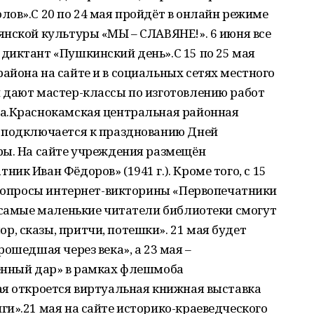
ов».С 20 по 24 мая пройдёт в онлайн режиме
янской культуры «МЫ – СЛАВЯНЕ!». 6 июня все
диктант «Пушкинский день».С 15 по 25 мая
йона на сайте и в социальных сетях местного
 дают мастер-классы по изготовлению работ
а.Краснокамская центральная районная
 подключается к празднованию Дней
ры. На сайте учреждения размещён
к Иван Фёдоров» (1941 г.). Кроме того, с 15
а вопросы интернет-викторины «Первопечатники
 самые маленькие читатели библиотеки смогут
, сказы, притчи, потешки». 21 мая будет
ошедшая через века», а 23 мая –
енный дар» в рамках флешмоба
ая откроется виртуальная книжная выставка
и».21 мая на сайте историко-краеведческого