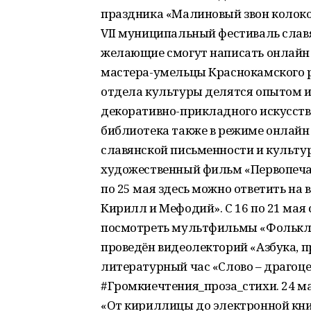
праздника «Малиновый звон колокол
VII муниципальный фестиваль слав
желающие смогут написать онлайн 
мастера-умельцы Краснокамского ра
отдела культуры делятся опытом и
декоративно-прикладного искусств
библиотека также в режиме онлайн
славянской письменности и культу
художественный фильм «Первопечатни
по 25 мая здесь можно ответить н
Кирилл и Мефодий». С 16 по 21 мая
посмотреть мультфильмы «Фольклор
проведён видеолекторий «Азбука, пр
литературный час «Слово – драгоц
#Громкиечтения_проза_стихи. 24 м
«От кириллицы до электронной книг