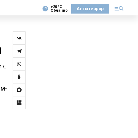
+20 °С
Антитеррор
Облачно
ы
 с
ьм-