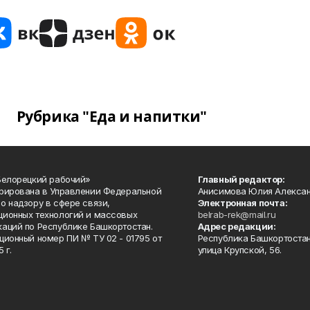
Рубрика "Еда и напитки"
Белорецкий рабочий»
Главный редактор:
рирована в Управлении Федеральной
Анисимова Юлия Алекса
о надзору в сфере связи,
Электронная почта:
ионных технологий и массовых
belrab-rek@mail.ru
аций по Республике Башкортостан.
Адрес редакции:
ционный номер ПИ № ТУ 02 - 01795 от
Республика Башкортостан
 г.
улица Крупской, 56.