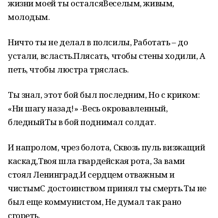
жизни моей ты осталсяВеселым, живым,
молодым.
Ничто ты не делал в полсилы, Работать – до
устали, всласть.Плясать, чтобы стены ходили, А
петь, чтобы люстра тряслась.
Ты знал, этот бой был последним, Но с криком:
«Ни шагу назад!» -Весь окровавленный,
бледныйТы в бой поднимал солдат.
И напролом, чрез болота, Сквозь пуль визжащий
каскад,Твоя шла гвардейская рота, За вами
стоял Ленинград.И сердцем отважным и
чистымС достоинством принял ты смерть.Ты не
был еще коммунистом, Не думал так рано
сгореть.