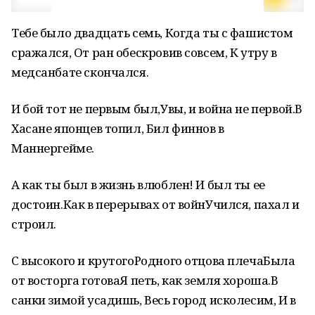
Тебе было двадцать семь, Когда ты с фашистом
сражался, От ран обескровив совсем, К утру в
медсанбате скончался.
И бой тот не первым был,Увы, и война не первой.В
Хасане японцев топил, Бил финнов в
Маннергейме.
А как ты был в жизнь влюблен! И был ты ее
достоин.Как в перерывах от войнУчился, пахал и
строил.
С высокого и крутогоРодного отцова плечаБыла
от восторга готоваЯ петь, как земля хороша.В
санки зимой усадишь, Весь город исколесим, И в