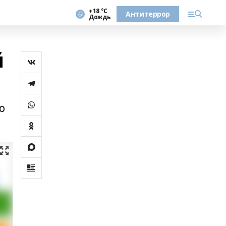
+18 °С
Антитеррор
Дождь
й
о