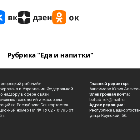
Рубрика "Еда и напитки"
Белорецкий рабочий»
Главный редактор:
рирована в Управлении Федеральной
Анисимова Юлия Алекса
о надзору в сфере связи,
Электронная почта:
ионных технологий и массовых
belrab-rek@mail.ru
аций по Республике Башкортостан.
Адрес редакции:
ционный номер ПИ № ТУ 02 - 01795 от
Республика Башкортостан
 г.
улица Крупской, 56.