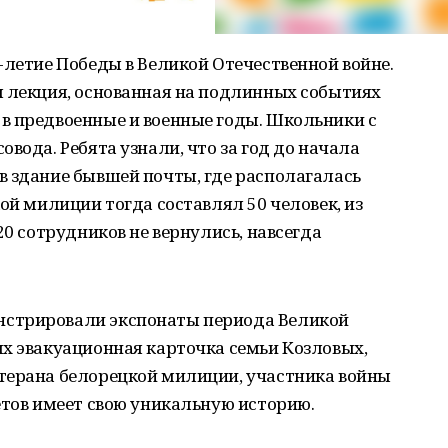
-летие Победы в Великой Отечественной войне.
я лекция, основанная на подлинных событиях
в предвоенные и военные годы. Школьники с
вода. Ребята узнали, что за год до начала
в здание бывшей почты, где располагалась
ой милиции тогда составлял 50 человек, из
20 сотрудников не вернулись, навсегда
стрировали экспонаты периода Великой
ых эвакуационная карточка семьи Козловых,
терана белорецкой милиции, участника войны
етов имеет свою уникальную историю.