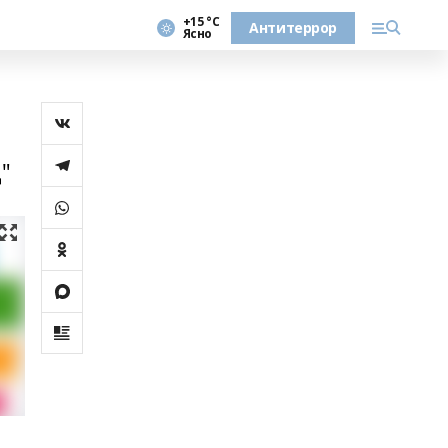
+15 °С
Антитеррор
Ясно
"