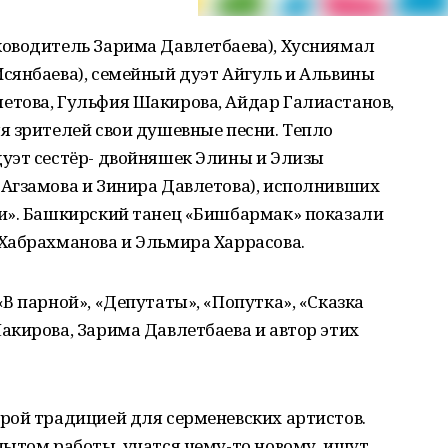
оводитель Зарима Давлетбаева), Хусниямал
сянбаева), семейный дуэт Айгуль и Альвины
това, Гульфия Шакирова, Айдар Галиастанов,
я зрителей свои душевные песни. Тепло
уэт сестёр- двойняшек Элины и Элизы
Агзамова и Зинира Давлетова), исполнивших
и». Башкирский танец «Бишбармак» показали
Хабрахманова и Эльмира Харрасова.
В парной», «Депутаты», «Попутка», «Сказка
акирова, Зарима Давлетбаева и автор этих
рой традицией для серменевских артистов.
пытом работы, учатся чему-то новому, ищут