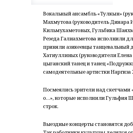
Вокальный ансамбль «Тулкын» (рук
Махмутова (руководитель Динара И
Кильмухаметовых, Гульбика Шаяхме
Резеда Галиахметова исполнили дл
приняли азикеевцы танцевальный д
Хатиуллиных (руководители Елена 
цыганский танец и танец «Подружк
самодеятельные артистки Наргиза 
Посмеялись зрители над скетчами «
о…», которые исполнили Гульфия Ш
строк.
Выездные концерты становятся доб
Так работники культуры делятся о