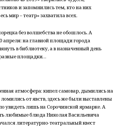
ников и запомнились тем, кто на них
сь мир – театр» захватила всех.
лорецка без волшебства не обошлось. А
20 апреля: на главной площади города
януть в библиотеку, а в назначенный день
а разные площадки…
венная атмосфера: кипел самовар, дымились на
 ломились от явств, здесь же были выставлены
ло увидеть лишь на Сорочинской ярмарке. А
дать любимые блюда Николая Васильевича
начался литературно-театральный квест