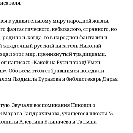
исателя.
лся к удивительному миру народной жизни,
го фантастического, небывалого, странного, но
р, родилось когда-то в народной фантазии и
й загадочный русский писатель Николай
создал этот мир, проникнутый традициями,
н написал: «Какой на Руси народ! Умен,
лив». Обо всём этом собравшимся поведали
алом Людмила Буравова и библиотекарь Дарья
угую. Звучали воспоминания Никоши о
ии Марата Гапдрахимова, учащегося школы №
полнили Алевтина Блиначёва и Татьяна