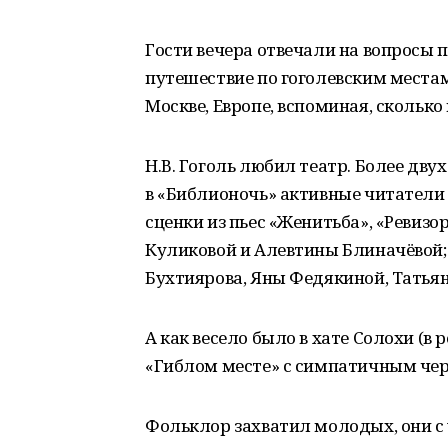
Гости вечера отвечали на вопросы п
путешествие по гоголевским местам
Москве, Европе, вспоминая, скольк
Н.В. Гоголь любил театр. Более двух
в «Библионочь» активные читатели 
сценки из пьес «Женитьба», «Ревиз
Куликовой и Алевтины Блиначёвой; 
Бухтиярова, Яны Федякиной, Татья
А как весело было в хате Солохи (в
«Гиблом месте» с симпатичным чер
Фольклор захватил молодых, они с