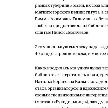
разных губерний России, их создал
Магнитогорского пединститута, а с
Риммы Акимовны Гильман – собстве
любезно предоставила их библиоте
сшитые Ниной Дёмичевой.
Эту уникальную выставку надо видет
40-х годов прошлого века, и многое-
Как же родилась эта уникальная экс
библиотеке, встретились люди, тр
Наталья Борисовна Калмыкова долги
стала организатором и вдохновител
своими сподвижниками: интересны
(магазин «Рукодельница»), заведую