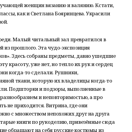
обучающей женщин вязанию и валянию. Кстати,
классы, как и Светлана Бояринцева. Украсили
ой.
реди. Малый читальный зал превратился в
й из прошлого. Эта чудо-экспозиция
ков». Здесь собраны предметы, давно ушедшие
ту красоту, уже нет, но тепло их рук и сердец
 они когда-то сделали. Рушники,
няной ткани, которую их владелицы когда-то
или. Подшторки и подзоры, выполненные в
разнообразием и неповторимостью, а про
ть не приходится. Витрина, где они
окно с множеством непохожих друг на друга
старые книги по рукоделию, привезённые сюда
ние обращают на себя русские костюмы из