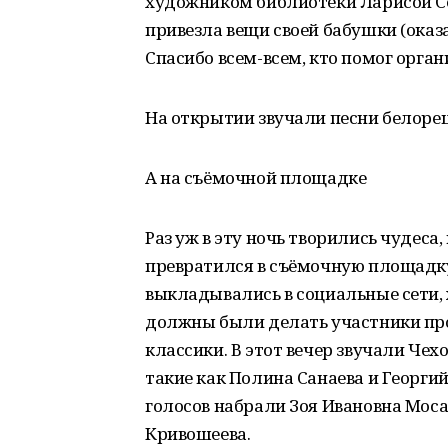
художником библиотеки Ларисой Се
привезла вещи своей бабушки (оказа
Спасибо всем-всем, кто помог орган
На открытии звучали песни белорец
А на съёмочной площадке
Раз уж в эту ночь творились чудеса,
превратился в съёмочную площадку
выкладывались в социальные сети,
должны были делать участники про
классики. В этот вечер звучали Чех
такие как Полина Санаева и Георгий
голосов набрали Зоя Ивановна Мос
Кривошеева.