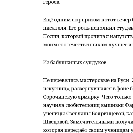
героев.
Ещё одним сюрпризом в этот вечер 
писателя. Его роль исполнил студ
Полин, который прочитал напутств
моим соотечественникам лучшее из 
Из бабушкиных сундуков
Не перевелись мастеровые на Руси!
искусниц», развернувшаяся в фойе
Сорочинскую ярмарку. Чего только 
научила любительниц вышивки Фар
ученицы Светланы Бояринцевой, к
Швецовой. Замечательными получи
которая передаёт своим ученицам у