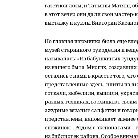
газетной лозы, и Татьяны Матяш, 
в этот вечер они дали свои мастер-
выставку и куклы Виктории Касанов
Но главная изюминка была еще впе
музей старинного рукоделия и веще
называлась: «Из бабушкиных сунду
из нашего быта. Многих, создавших э
остались с нами в красоте того, что
представленные здесь, сшиты из ль
соткали, выбелили, вышили, украс
разных техниках, восхищают своим 
ажурные вязаные салфетки и говори
представлены, напоминает зимнее 
снежинок… Рядом с экспонатами – 
из библиотек района. Особое внима