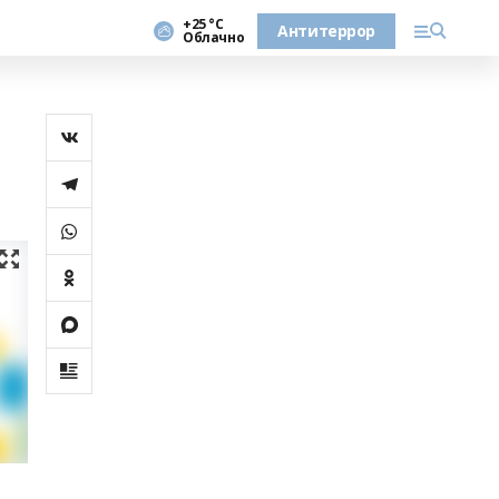
+25 °С
Антитеррор
Облачно