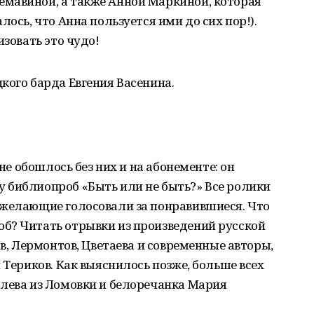
мавиной, а также Анной Маркиной, которая
лось, что Анна пользуется ими до сих пор!).
изовать это чудо!
кого барда Евгения Васенина.
 не обошлось без них и на абонементе: он
 библиопроб «Быть или не быть?» Все ролики
 желающие голосовали за понравившиеся. Что
б? Читать отрывки из произведений русской
ов, Лермонтов, Цветаева и современные авторы,
 Териков. Как выяснилось позже, больше всех
алева из Ломовки и белоречанка Мария