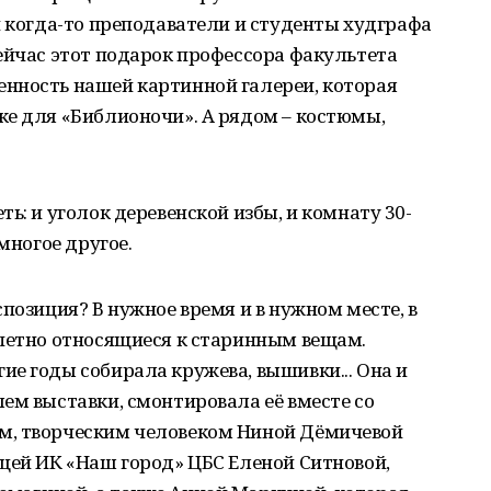
и когда-то преподаватели и студенты худграфа
ейчас этот подарок профессора факультета
нность нашей картинной галереи, которая
ке для «Библионочи». А рядом – костюмы,
ь: и уголок деревенской избы, и комнату 30-
многое другое.
позиция? В нужное время и в нужном месте, в
епетно относящиеся к старинным вещам.
е годы собирала кружева, вышивки... Она и
ем выставки, смонтировала её вместе со
м, творческим человеком Ниной Дёмичевой
щей ИК «Наш город» ЦБС Еленой Ситновой,