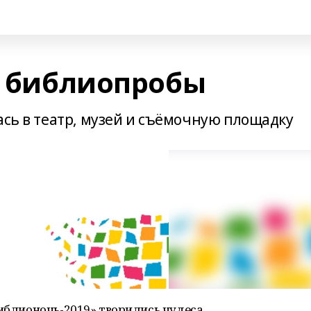
и библиопробы
ась в театр, музей и съёмочную площадку
Библионочь-2019» творились чудеса,