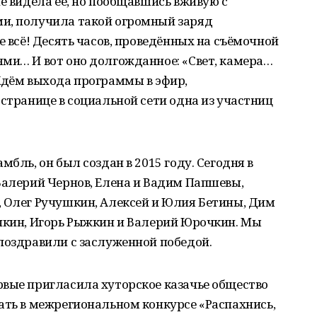
не видела её, но пообщавшись вживую с
и, получила такой огромный заряд
е всё! Десять часов, проведённых на съёмочной
ми… И вот оно долгожданное: «Свет, камера…
Ждём выхода программы в эфир,
 странице в социальной сети одна из участниц
мбль, он был создан в 2015 году. Сегодня в
Валерий Чернов, Елена и Вадим Папшевы,
, Олег Ручушкин, Алексей и Юлия Бетины, Дим
очкин, Игорь Рыжкин и Валерий Юрочкин. Мы
поздравили с заслуженной победой.
рвые пригласила хуторское казачье общество
ать в межрегиональном конкурсе «Распахнись,