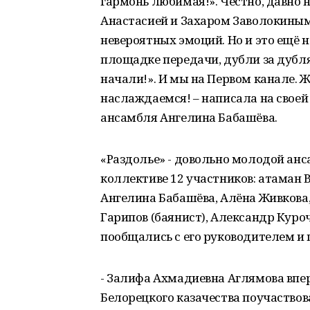
гармонь любимая!». Честно, давно 
Анастасией и Захаром Заволокиным
невероятных эмоций. Но и это ещё н
площадке передачи, дубли за дубля
начали!». И мы на Первом канале. 
наслаждаемся! – написала на своей
ансамбля Ангелина Бабашёва.
«Раздолье» - довольно молодой анса
коллективе 12 участников: атаман 
Ангелина Бабашёва, Алёна Живкова
Гарипов (баянист), Александр Кур
пообщались с его руководителем и 
- Залифа Ахмадиевна Аглямова впе
Белорецкого казачества поучаствов