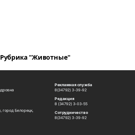
Рубрика "Животные"
Рекламная служба
ндровна
8(34792) 3-39-92
Редакция
8 (34792) 3-03-55
, город Белорецк,
Сотрудничество
8(34792) 3-39-92