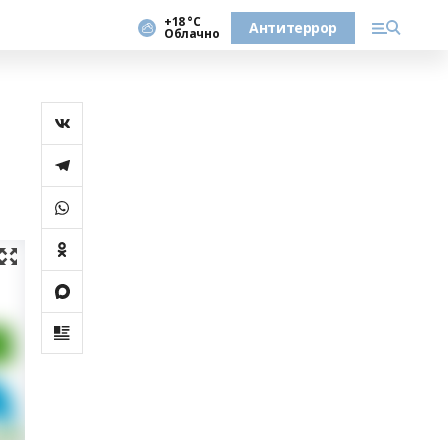
+18 °С
Антитеррор
Облачно