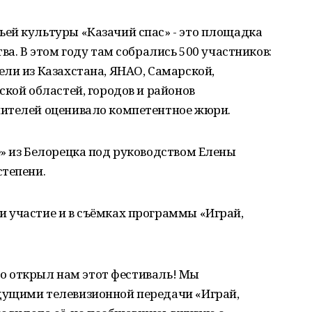
ей культуры «Казачий спас» - это площадка
ва. В этом году там собрались 500 участников:
ли из Казахстана, ЯНАО, Самарской,
ской областей, городов и районов
ителей оценивало компетентное жюри.
» из Белорецка под руководством Елены
степени.
 участие и в съёмках программы «Играй,
ого открыл нам этот фестиваль! Мы
дущими телевизионной передачи «Играй,