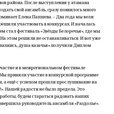
вов района. После выступления у атамана
оздать свой ансамбль, сразу появилось много
поминает Елена Папшева. – Два года мы вели
решили участвовать в конкурсах. И началась
м стал фестиваль «Звёзды Белоречья», где мы
 На этом решили не останавливаться. И вот уже
пахнись, душа казачья» получили Диплом
участие и в межрегиональном фестивале
. Мы приняли участие в конкурсной программе
и, а ещё с успехом прошли прослушивание на
». Нашей радости не было предела. Это
аботы, будем стараться радовать наших
завершила руководитель ансамбля «Раздолье».