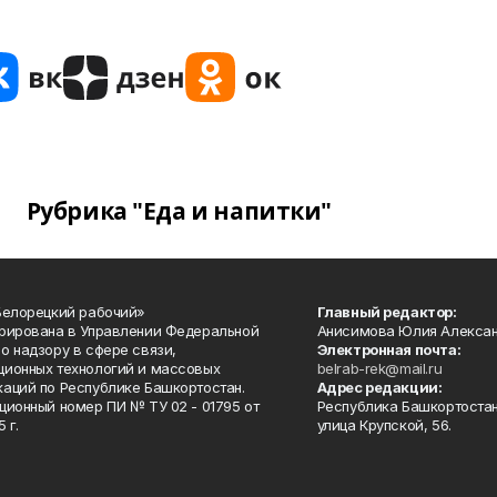
Рубрика "Еда и напитки"
Белорецкий рабочий»
Главный редактор:
рирована в Управлении Федеральной
Анисимова Юлия Алекса
о надзору в сфере связи,
Электронная почта:
ионных технологий и массовых
belrab-rek@mail.ru
аций по Республике Башкортостан.
Адрес редакции:
ционный номер ПИ № ТУ 02 - 01795 от
Республика Башкортостан
 г.
улица Крупской, 56.