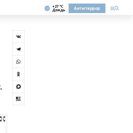
+27 °С
Антитеррор
Дождь
,