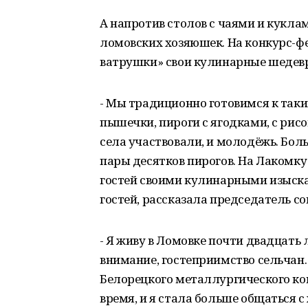
А напротив столов с чаями и кукл
ломовских хозяюшек. На конкурс-ф
ватрушки» свои кулинарные шедевр
- Мы традиционно готовимся к таки
пышечки, пироги с ягодками, с рис
села участвовали, и молодёжь. Бол
пары десятков пирогов. На Лакомку
гостей своими кулинарными изыска
гостей, рассказала председатель со
- Я живу в Ломовке почти двадцать 
внимание, гостеприимство сельчан.
Белорецкого металлургического ко
время, и я стала больше общаться 