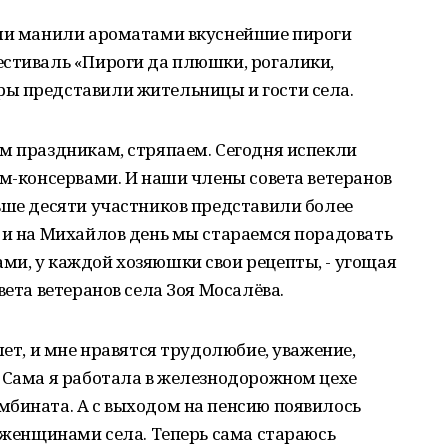
ами манили ароматами вкуснейшие пироги
естиваль «Пироги да плюшки, рогалики,
ы представили жительницы и гости села.
м праздникам, стряпаем. Сегодня испекли
ом-консервами. И наши члены совета ветеранов
ьше десяти участников представили более
 и на Михайлов день мы стараемся порадовать
ми, у каждой хозяюшки свои рецепты, - угощая
вета ветеранов села Зоя Мосалёва.
лет, и мне нравятся трудолюбие, уважение,
 Сама я работала в железнодорожном цехе
мбината. А с выходом на пенсию появилось
с женщинами села. Теперь сама стараюсь