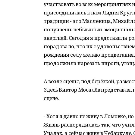
участвовать во всех мероприятиях и
присоединилась к нам Лидия Круглов
традиции - это Масленица, Михайлов
получаешь небывалый эмоциональ
энергией. Сегодня я представила ро
порадовало, что их с удовольствием
рождения селу желаю процветания,
продолжила нарезать пироги, угоща
А возле сцены, под берёзкой, разм
Здесь Виктор Мосалёв представлял 
сцене.
- Хотя я давно не живу в Ломовке, 
Жизнь распорядилась так, что учил
Учалах, а сейчас живу в Чебаркуле.