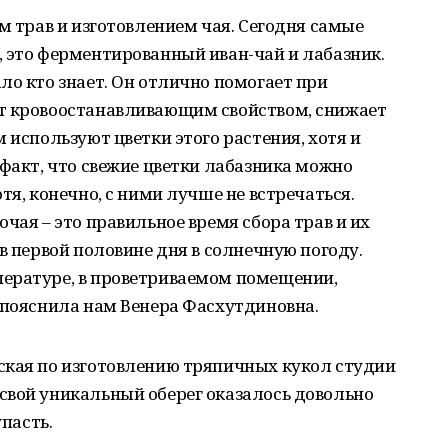
м трав и изготовлением чая. Сегодня самые
 это ферментированный иван-чай и лабазник.
ло кто знает. Он отлично помогает при
т кровоостанавливающим свойством, снижает
 используют цветки этого растения, хотя и
 факт, что свежие цветки лабазника можно
тя, конечно, с ними лучше не встречаться.
чая – это правильное время сбора трав и их
в первой половине дня в солнечную погоду.
ературе, в проветриваемом помещении,
 пояснила нам Венера Фасхутдиновна.
ская по изготовлению тряпичных кукол студии
свой уникальный оберег оказалось довольно
упасть.