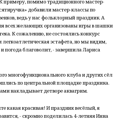
. К примеру, помимо традиционного мастер-
есятиручка» добавили мастер-классы по
енков, ведь у нас фольклорный праздник. А
для всех желающих организованы игры в шашки
тека. К сожалению, не состоялись конкурс
 и легкоатлетическая эстафета, но мы видим,
и погода благоволит, - завершила Лариса
ого многофункционального клуба и других сёл
ошлись по центральной площадке праздника.
ами накладывает детворе аквагрим.
те какая красивая! И праздник весёлый, я
равится, - скромно поделилась 4-летняя Инна