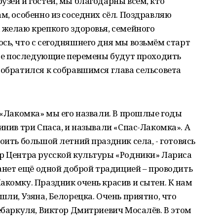
узей и гостей, мы благодарны всем, кто
м, особенно из соседних сёл. Поздравляю
 желаю крепкого здоровья, семейного
сь, что с сегодняшнего дня мы возьмём старт
 все последующие перемены будут проходить
 обратился к собравшимся глава сельсовета
– «Лакомка» мы его назвали. В прошлые годы
инив три Спаса, и называли «Спас-Лакомка». А
оить большой летний праздник села, - готовясь
ор Центра русской культуры «Родники» Лариса
танет ещё одной доброй традицией – проводить
акомку. Праздник очень красив и сытен. К нам
шли, Узяна, Белорецка. Очень приятно, что
Чебаркуля, Виктор Дмитриевич Мосалёв. В этом