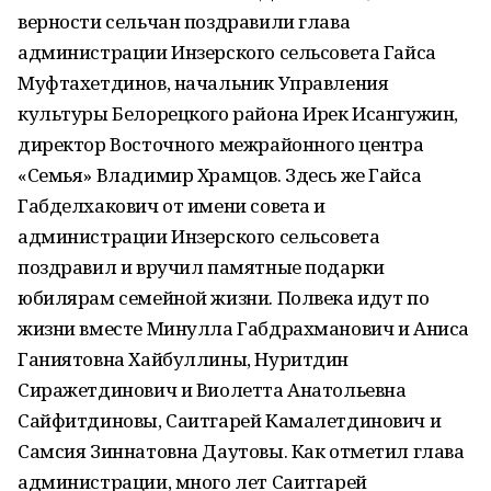
верности сельчан поздравили глава
администрации Инзерского сельсовета Гайса
Муфтахетдинов, начальник Управления
культуры Белорецкого района Ирек Исангужин,
директор Восточного межрайонного центра
«Семья» Владимир Храмцов. Здесь же Гайса
Габделхакович от имени совета и
администрации Инзерского сельсовета
поздравил и вручил памятные подарки
юбилярам семейной жизни. Полвека идут по
жизни вместе Минулла Габдрахманович и Аниса
Ганиятовна Хайбуллины, Нуритдин
Сиражетдинович и Виолетта Анатольевна
Сайфитдиновы, Саитгарей Камалетдинович и
Самсия Зиннатовна Даутовы. Как отметил глава
администрации, много лет Саитгарей