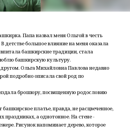
башкирка. Папа назвал меня Ольгой в честь
 В детстве большое влияние на меня оказала
 впитала башкирские традиции, стала
люблю башкирскую культуру.
о другом. Ольга Михайловна Павлова недавно
рой подробно описала свой род по
а издала брошюру, посвященную родословию
ит башкирское платье, правда, не расцвеченное,
 праздниках, а однотонное. На стене -
ежере. Рисунок напоминает дерево, которое