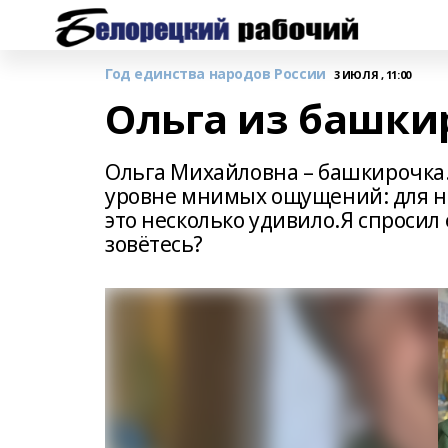
Год единства народов России
3 ИЮЛЯ , 11:00
Ольга из башки
Ольга Михайловна – башкирочка.
уровне мнимых ощущений: для не
это несколько удивило.Я спросил
зовётесь?