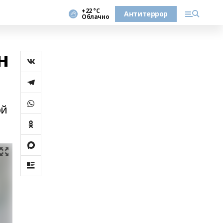
+22 °С
Антитеррор
Облачно
н
ой