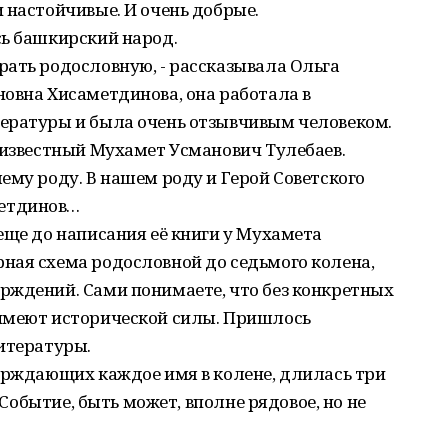
 настойчивые. И очень добрые.
сь башкирский народ.
ать родословную, - рассказывала Ольга
овна Хисаметдинова, она работала в
ературы и была очень отзывчивым человеком.
 известный Мухамет Усманович Тулебаев.
ему роду. В нашем роду и Герой Советского
етдинов…
еще до написания её книги у Мухамета
ная схема родословной до седьмого колена,
рждений. Сами понимаете, что без конкретных
имеют исторической силы. Пришлось
итературы.
ерждающих каждое имя в колене, длилась три
. Событие, быть может, вполне рядовое, но не