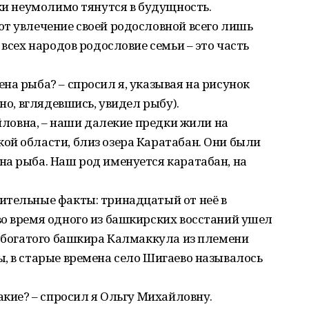
чки неумолимо тянутся в будущность.
т увлечение своей родословной всего лишь
 всех народов родословие семьи – это часть
на рыба? – спросил я, указывая на рисунок
но, вглядевшись, увидел рыбу).
айловна, – наши далекие предки жили на
ой области, близ озера Каратабан. Они были
а рыба. Наш род именуется каратабан, на
ительные факты: тринадцатый от неё в
во время одного из башкирских восстаний ушел
и богатого башкира Калмаккула из племени
, в старые времена село Шигаево называлось
акие? – спросил я Ольгу Михайловну.