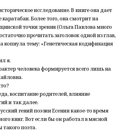
историческое исследование. В книге она дает
каратабан. Более того, она смотрит на
цинской точки зрения (Ольга Павлова много
остаточно прочитать заголовок одной из глав,
на копнула тему: «Генетическая кодификация
ил я.
рактер человека формируется всего лишь на
хайловна.
что?
еда, воспитание родителей, влияние
ий и так далее.
сский гений поэзии Есенин какое-то время
ого книг. Вот если бы он работал в мясной
ы такого поэта.