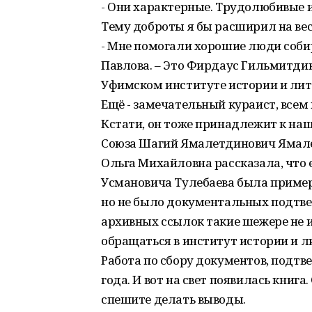
- Они характерные. Трудолюбивые и
Тему доброты я бы расширил на ве
- Мне помогали хорошие люди собир
Павлова. – Это Фирдаус Гильмитдин
Уфимском институте истории и лит
Ещё - замечательный кураист, всем
Кстати, он тоже принадлежит к наш
Союза Шагий Ямалетдинович Ямал
Ольга Михайловна рассказала, что 
Усмановича Тулебаева была пример
но не было документальных подтве
архивных ссылок такие шежере не 
обращаться в институт истории и л
Работа по сбору документов, подтв
года. И вот на свет появилась книга
спешите делать выводы.