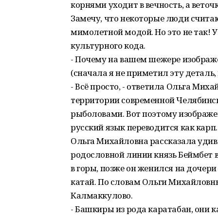
корнями уходит в вечность, а вето
Замечу, что некоторые люди считаю
мимолетной модой. Но это не так! У
культурного кода.
- Почему на вашем шежере изображе
(сначала я не приметил эту деталь, 
- Всё просто, - ответила Ольга Мих
территории современной Челябинск
рыболовами. Вот поэтому изображен
русский язык переводится как карп.
Ольга Михайловна рассказала удив
родословной линии князь Беймбет 
в горы, позже он женился на дочер
катай. По словам Ольги Михайловны
Калмаккулово.
- Башкиры из рода каратабан, они к