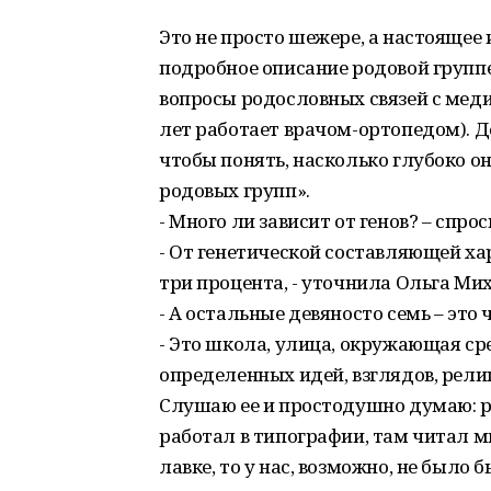
Это не просто шежере, а настоящее 
подробное описание родовой группе 
вопросы родословных связей с меди
лет работает врачом-ортопедом). Д
чтобы понять, насколько глубоко о
родовых групп».
- Много ли зависит от генов? – спрос
- От генетической составляющей ха
три процента, - уточнила Ольга Ми
- А остальные девяносто семь – это 
- Это школа, улица, окружающая ср
определенных идей, взглядов, религ
Слушаю ее и простодушно думаю: ру
работал в типографии, там читал мн
лавке, то у нас, возможно, не было б