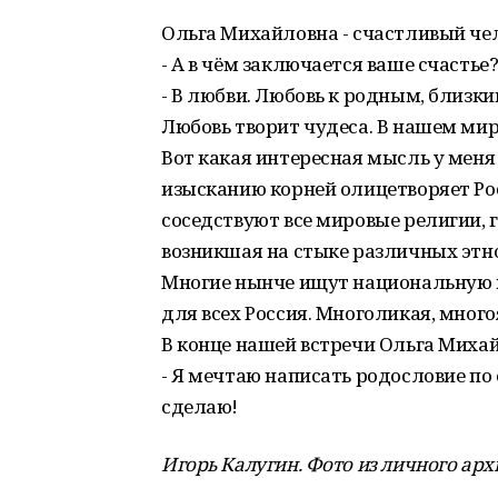
Ольга Михайловна - счастливый чел
- А в чём заключается ваше счастье?
- В любви. Любовь к родным, близки
Любовь творит чудеса. В нашем мире
Вот какая интересная мысль у меня
изысканию корней олицетворяет Рос
соседствуют все мировые религии, 
возникшая на стыке различных этно
Многие нынче ищут национальную ид
для всех Россия. Многоликая, много
В конце нашей встречи Ольга Михай
- Я мечтаю написать родословие по 
сделаю!
Игорь Калугин. Фото из личного арх