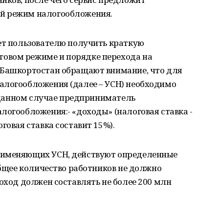
й режим налогообложения.
яет пользователю получить краткую
овом режиме и порядке перехода на
 Башкортостан обращают внимание, что для
алогообложения (далее – УСН) необходимо
 В данном случае предприниматель
логообложения:- «доходы» (налоговая ставка -
говая ставка составит 15%).
рименяющих УСН, действуют определенные
 общее количество работников не должно
доход должен составлять не более 200 млн