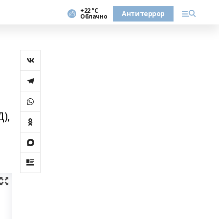
+22 °С
Антитеррор
Облачно
),