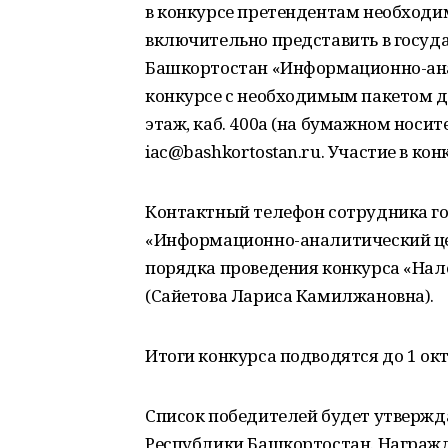
в конкурсе претендентам необходимо
включительно представить в госуд
Башкортостан «Информационно-анал
конкурсе с необходимым пакетом док
этаж, каб. 400а (на бумажном носит
iac@bashkortostan.ru. Участие в ко
Контактный телефон сотрудника го
«Информационно-аналитический це
порядка проведения конкурса «Нало
(Сайетова Лариса Камилжановна).
Итоги конкурса подводятся до 1 окт
Список победителей будет утвержд
Республики Башкортостан. Награж