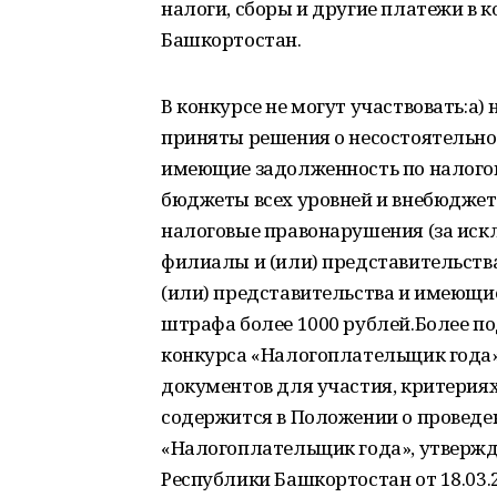
налоги, сборы и другие платежи в
Башкортостан.
В конкурсе не могут участвовать:а
приняты решения о несостоятельнос
имеющие задолженность по налого
бюджеты всех уровней и внебюдже
налоговые правонарушения (за ис
филиалы и (или) представительств
(или) представительства и имеющ
штрафа более 1000 рублей.Более п
конкурса «Налогоплательщик года»
документов для участия, критериях
содержится в Положении о проведе
«Налогоплательщик года», утверж
Республики Башкортостан от 18.03.201