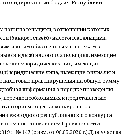
 консолидированный бюджет Республики
) налогоплательщики, в отношении которых
ти (банкротстве);б) налогоплательщики,
вым и иным обязательным платежам в
тные фонды;в) налогоплательщики, имеющие
ключением юридических лиц, имеющих
а);г) юридические лица, имеющие филиалы и
ие налоговые правонарушения на общую сумму
одробная информация о порядке проведения
, перечне необходимых к представлению
 и алгоритме оценки конкурсантов
нии ежегодного республиканского конкурса
денном постановлением Правительства
9 г. № 147 (с изм. от 06.05.2020 г.).Для участия