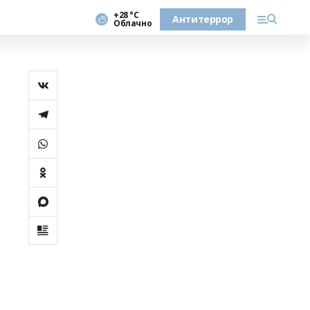
+28 °С
Антитеррор
Облачно