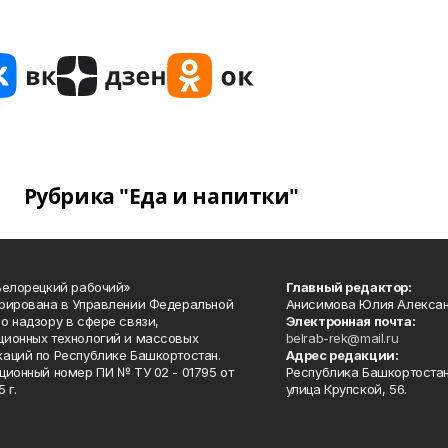
Рубрика "Еда и напитки"
Белорецкий рабочий»
Главный редактор:
рирована в Управлении Федеральной
Анисимова Юлия Алекса
о надзору в сфере связи,
Электронная почта:
ионных технологий и массовых
belrab-rek@mail.ru
аций по Республике Башкортостан.
Адрес редакции:
ционный номер ПИ № ТУ 02 - 01795 от
Республика Башкортостан
 г.
улица Крупской, 56.