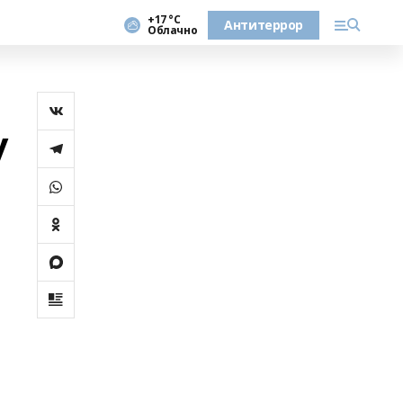
+17 °С
Антитеррор
Облачно
у