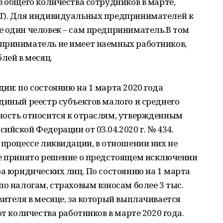
з общего количества сотрудников в марте,
ОТ). Для индивидуальных предпринимателей к
е один человек – сам предприниматель.В том
приниматель не имеет наемных работников,
лей в месяц.
ии: по состоянию на 1 марта 2020 года
диный реестр субъектов малого и среднего
ность относится к отраслям, утвержденным
ийской Федерации от 03.04.2020 г. № 434.
 процессе ликвидации, в отношении них не
не принято решение о предстоящем исключении
ра юридических лиц. По состоянию на 1 марта
по налогам, страховым взносам более 3 тыс.
вителя в месяце, за который выплачивается
от количества работников в марте 2020 года.