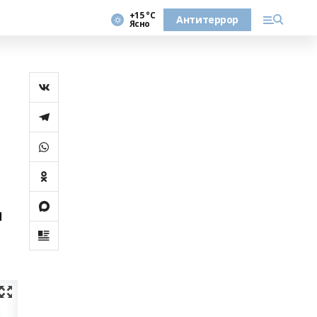
+15 °С
Антитеррор
Ясно
я