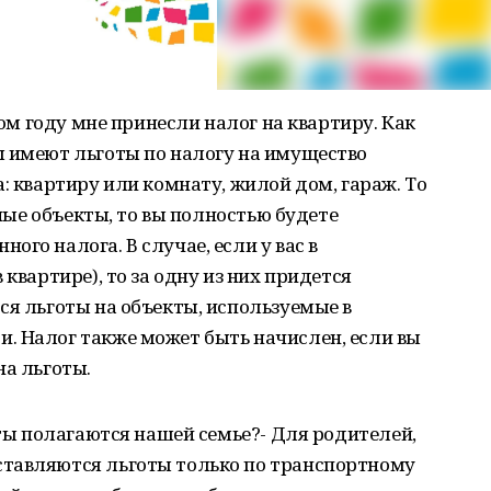
лом году мне принесли налог на квартиру. Как
ы имеют льготы по налогу на имущество
: квартиру или комнату, жилой дом, гараж. То
зные объекты, то вы полностью будете
го налога. В случае, если у вас в
 квартире), то за одну из них придется
ся льготы на объекты, используемые в
. Налог также может быть начислен, если вы
на льготы.
оты полагаются нашей семье?- Для родителей,
ставляются льготы только по транспортному