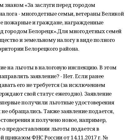
 знаком «За заслуги перед городом
 налога - многодетные семьи, ветераны Великой
е пожарные и граждане, награжденные
ед городом Белорецк».Для многодетных семей
щество и земельному налогу в виде полного
рритории Белорецкого района.
ие на льготы в налоговую инспекцию. В этом
аправлять заявление? - Нет. Если ранее
авать его не требуется (за исключением
рждают свой статус ежегодно). Заявление
впервые получили льготные удостоверения
 не обращались. Также заявление подается,
остоверения и получено новое, например,
 о предоставлении льготы подается в
 приказом ФНС России от 14.11.2017 г. №